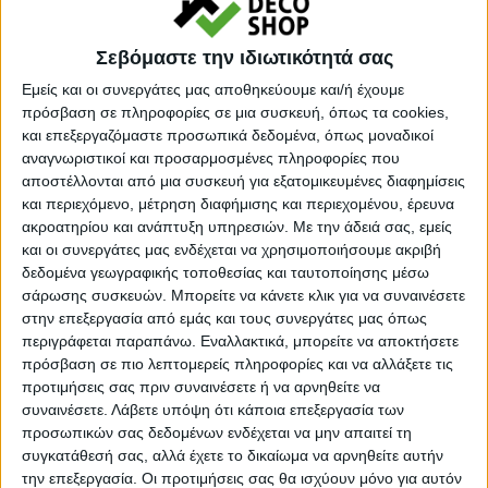
Σεβόμαστε την ιδιωτικότητά σας
Εμείς και οι συνεργάτες μας αποθηκεύουμε και/ή έχουμε
πρόσβαση σε πληροφορίες σε μια συσκευή, όπως τα cookies,
Προσθήκη στο καλάθι
και επεξεργαζόμαστε προσωπικά δεδομένα, όπως μοναδικοί
αναγνωριστικοί και προσαρμοσμένες πληροφορίες που
αποστέλλονται από μια συσκευή για εξατομικευμένες διαφημίσεις
Κωδικός προϊόντος :
366113
και περιεχόμενο, μέτρηση διαφήμισης και περιεχομένου, έρευνα
ακροατηρίου και ανάπτυξη υπηρεσιών.
Με την άδειά σας, εμείς
Κάνε μια ερώτηση
Share
και οι συνεργάτες μας ενδέχεται να χρησιμοποιήσουμε ακριβή
δεδομένα γεωγραφικής τοποθεσίας και ταυτοποίησης μέσω
σάρωσης συσκευών. Μπορείτε να κάνετε κλικ για να συναινέσετε
Κατηγορία:
ΧΑΛΙΑ
στην επεξεργασία από εμάς και τους συνεργάτες μας όπως
περιγράφεται παραπάνω. Εναλλακτικά, μπορείτε να αποκτήσετε
Tags:
ΧΑΛΙΑ
,
ΧΑΛΙΑ ΠΑΙΔΙΚΑ - ΕΦΗΒΙΚΑ
,
πρόσβαση σε πιο λεπτομερείς πληροφορίες και να αλλάξετε τις
ΧΕΙΜΕΡΙΝΑ ΧΑΛΙΑ
προτιμήσεις σας πριν συναινέσετε ή να αρνηθείτε να
Μάρκα:
NewPlan
συναινέσετε.
Λάβετε υπόψη ότι κάποια επεξεργασία των
προσωπικών σας δεδομένων ενδέχεται να μην απαιτεί τη
συγκατάθεσή σας, αλλά έχετε το δικαίωμα να αρνηθείτε αυτήν
την επεξεργασία. Οι προτιμήσεις σας θα ισχύουν μόνο για αυτόν