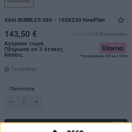
ΧΑΛΙ BUBBLES 080 – 160X230 NewPlan
143,50
€
0 Αξιολογήσεις
Αγόρασε τώρα.
Πλήρωσε σε 3 άτοκες
δόσεις.
*Για παραγγελίες 35€ έως 1500€
Σε απόθεμα
Ποσότητα