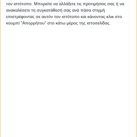
τον ιστότοπο. Μπορείτε να αλλάξετε τις προτιμήσεις σας ή να
Εγγυημένες & Ασφαλείς Συναλλαγές
ανακαλέσετε τη συγκατάθεσή σας ανά πάσα στιγμή
επιστρέφοντας σε αυτόν τον ιστότοπο και κάνοντας κλικ στο
κουμπί "Απορρήτου" στο κάτω μέρος της ιστοσελίδας.
Περιγραφή
Πληροφορίες
Ερωτήσεις
Ονειρικά παιδικά δωμάτια
Συνδυάζοντας την πρακτικότητα με την παιχνιδιάρικη
διάθεση, το παιδικό χαλί Bubbles προσθέτει έναν
διασκεδαστικό χαρακτήρα στο δωμάτιο του παιδιού σας.
Τα χαλιά αυτά είναι κατασκευασμένα από οικολογικά
υλικά υψηλής ποιότητας, εξασφαλίζοντας
ανθεκτικότητα και εύκολη συντήρηση, ώστε να αντέχουν
στις καθημερινές περιπέτειες και τα παιχνίδια των
παιδιών.