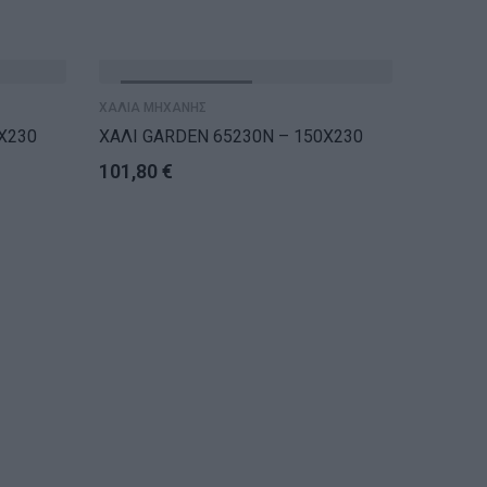
ΕΞΑΝΤΛΗΘΗΚΕ
ΕΞ
ΧΑΛΙΑ ΜΗΧΑΝΗΣ
X230
ΧΑΛΙ GARDEN 65230N – 150X230
101,80
€
ΧΑΛΙΑ Μ
ΧΑΛΙ G
140,1