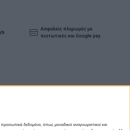
Ασφαλείς πληρωμές με
/5
πιστωτικές και Google pay.
ε προσωπικά δεδομένα, όπως μοναδικοί αναγνωριστικοί και