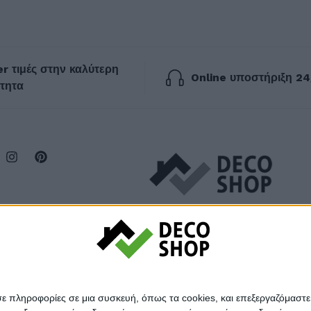
r τιμές στην καλύτερη
Online υποστήριξη 24
τητα
σε πληροφορίες σε μια συσκευή, όπως τα cookies, και επεξεργαζόμαστ