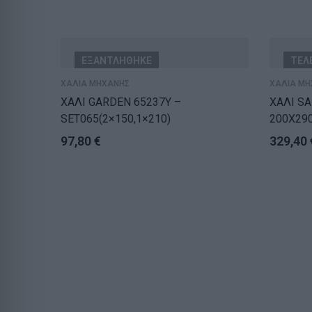
ΕΞΑΝΤΛΗΘΗΚΕ
ΤΕΛ
ΧΑΛΙΑ ΜΗΧΑΝΗΣ
ΧΑΛΙΑ ΜΗ
ΧΑΛΙ GARDEN 65237Y –
ΧΑΛΙ SA
SET065(2×150,1×210)
200X29
97,80
€
329,40