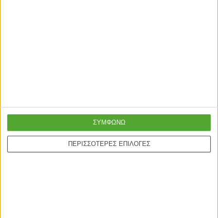
Γρήγορη παράδοση
Super τιμές στην
με μεταφορική ή
καλύτερη ποιότητα
ΣΥΜΦΩΝΩ
courier
ΠΕΡΙΣΣΟΤΕΡΕΣ ΕΠΙΛΟΓΕΣ
Ασφαλείς πληρωμές με
Online υποστήριξη
πιστωτικές και Google
24/5
pay.