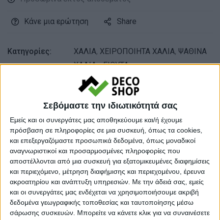
Κάνε μια ερώτηση
Share
Κατηγορίες:
ΧΑΛΙΑ
,
ΧΕΙΡΟΠΟΙΗΤΑ ΧΑΛΙΑ
,
ΨΑΘΙΝΑ
ΧΑΛΙΑ - ΓΙΟΥΤΑ
Tags:
ΚΑΛΟΚΑΙΡΙΝΑ ΧΑΛΙΑ
,
ΧΑΛΙΑ
,
ΧΑΛΙΑ ΣΑΛΟΝΙΟΥ
Σεβόμαστε την ιδιωτικότητά σας
Μάρκα:
NewPlan
Εμείς και οι συνεργάτες μας αποθηκεύουμε και/ή έχουμε
πρόσβαση σε πληροφορίες σε μια συσκευή, όπως τα cookies,
και επεξεργαζόμαστε προσωπικά δεδομένα, όπως μοναδικοί
αναγνωριστικοί και προσαρμοσμένες πληροφορίες που
Εγγυημένες & Ασφαλείς Συναλλαγές
αποστέλλονται από μια συσκευή για εξατομικευμένες διαφημίσεις
και περιεχόμενο, μέτρηση διαφήμισης και περιεχομένου, έρευνα
ακροατηρίου και ανάπτυξη υπηρεσιών.
Με την άδειά σας, εμείς
και οι συνεργάτες μας ενδέχεται να χρησιμοποιήσουμε ακριβή
δεδομένα γεωγραφικής τοποθεσίας και ταυτοποίησης μέσω
Περιγραφή
Πληροφορίες
Ερωτήσεις
σάρωσης συσκευών. Μπορείτε να κάνετε κλικ για να συναινέσετε