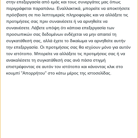
στην επεξεργασία από εμάς και τους συνεργάτες μας όπως
περιγράφεται παραπάνω. Εναλλακτικά, μπορείτε να αποκτήσετε
πρόσβαση σε πιο λεπτομερείς πληροφορίες και να αλλάξετε τις
Τα Delhi είναι χαλιά ιδιαίτερου design από 100% φυσική
προτιμήσεις σας πριν συναινέσετε ή να αρνηθείτε να
γιούτα για το σπίτι ή το γραφείο. Είναι πολύ κομψά, με
συναινέσετε.
Λάβετε υπόψη ότι κάποια επεξεργασία των
κυρίαρχο χρώμα το μπεζ, αλλά και διάφορα άλλα
προσωπικών σας δεδομένων ενδέχεται να μην απαιτεί τη
συγκατάθεσή σας, αλλά έχετε το δικαίωμα να αρνηθείτε αυτήν
χρώματα. Διατίθενται σε πολύ μεγάλη γκάμα σχεδίων
την επεξεργασία. Οι προτιμήσεις σας θα ισχύουν μόνο για αυτόν
και διαστάσεων.
τον ιστότοπο. Μπορείτε να αλλάξετε τις προτιμήσεις σας ή να
ανακαλέσετε τη συγκατάθεσή σας ανά πάσα στιγμή
Τα χαλιά Delhi είναι διακοσμητικά, χειροποίητα
επιστρέφοντας σε αυτόν τον ιστότοπο και κάνοντας κλικ στο
κουμπί "Απορρήτου" στο κάτω μέρος της ιστοσελίδας.
φτιαγμένα από 100% φυσική γιούτα γεγονός που τα
καθιστά ιδιαίτερα ευαίσθητα στην χρήση τους και τον
καθαρισμό τους -κάτι που όσοι τα επιλέξουν θα πρέπει
να το γνωρίζουν!
Χαρακτηριστικά:
Χαλί χειροποίητο