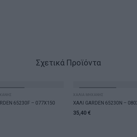
Σχετικά Προϊόντα
ΝΤΛΗΘΗΚΕ
ΕΞΑΝΤΛΗΘΗΚΕ
ΧΑΝΗΣ
ΧΑΛΙΑ ΜΗΧΑΝΗΣ
RDEN 65230F – 077X150
ΧΑΛΙ GARDEN 65230N – 080
35,40
€