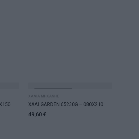
ΕΞΑΝΤΛΗΘΗΚΕ
ΕΞ
ΧΑΛΙΑ ΜΗΧΑΝΗΣ
ΧΑΛΙΑ Μ
X150
ΧΑΛΙ GARDEN 65230G – 080X210
ΧΑΛΙ G
49,60
€
140,1