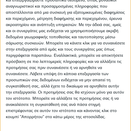
αναγνωριστικοί και προσαρμοσμένες πληροφορίες που
αποστέλλονται από μια συσκευή για εξατομικευμένες διαφημίσεις
και περιεχόμενο, μέτρηση διαφήμισης και περιεχομένου, έρευνα
ακροατηρίου και ανάπτυξη υπηρεσιών.
Με την άδειά σας, εμείς
και οι συνεργάτες μας ενδέχεται να χρησιμοποιήσουμε ακριβή
δεδομένα γεωγραφικής τοποθεσίας και ταυτοποίησης μέσω
σάρωσης συσκευών. Μπορείτε να κάνετε κλικ για να συναινέσετε
στην επεξεργασία από εμάς και τους συνεργάτες μας όπως
περιγράφεται παραπάνω. Εναλλακτικά, μπορείτε να αποκτήσετε
Προσθήκη στο καλάθι
πρόσβαση σε πιο λεπτομερείς πληροφορίες και να αλλάξετε τις
προτιμήσεις σας πριν συναινέσετε ή να αρνηθείτε να
συναινέσετε.
Λάβετε υπόψη ότι κάποια επεξεργασία των
Κωδικός προϊόντος :
149332
προσωπικών σας δεδομένων ενδέχεται να μην απαιτεί τη
συγκατάθεσή σας, αλλά έχετε το δικαίωμα να αρνηθείτε αυτήν
Κάνε μια ερώτηση
Share
την επεξεργασία. Οι προτιμήσεις σας θα ισχύουν μόνο για αυτόν
τον ιστότοπο. Μπορείτε να αλλάξετε τις προτιμήσεις σας ή να
ανακαλέσετε τη συγκατάθεσή σας ανά πάσα στιγμή
Κατηγορίες:
ΠΑΙΔΙΚΑ ΧΑΛΙΑ
,
ΧΑΛΙΑ
επιστρέφοντας σε αυτόν τον ιστότοπο και κάνοντας κλικ στο
κουμπί "Απορρήτου" στο κάτω μέρος της ιστοσελίδας.
Tag:
ΧΑΛΙΑ
Μάρκα:
Klonaras