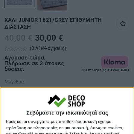
ΧΑΛΙ JUNIOR 1621/GREY ΕΠΙΘΥΜΗΤΗ
ΔΙΑΣΤΑΣΗ
40,00
€
30,00
€
(0 Αξιολογήσεις)
Αγόρασε τώρα.
Πλήρωσε σε 3 άτοκες
δόσεις.
*Για παραγγελίες 35€ έως 1500€
Μέγεθος:
Σε απόθεμα
Σεβόμαστε την ιδιωτικότητά σας
Ποσότητα
Εμείς και οι συνεργάτες μας αποθηκεύουμε και/ή έχουμε
πρόσβαση σε πληροφορίες σε μια συσκευή, όπως τα cookies,
και επεξεργαζόμαστε προσωπικά δεδομένα, όπως μοναδικοί