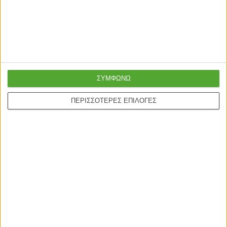
courier
Ασφαλείς πληρωμές με
Online υποστήριξη
πιστωτικές και Google
24/5
pay.
ΣΥΜΦΩΝΩ
ΠΕΡΙΣΣΟΤΕΡΕΣ ΕΠΙΛΟΓΕΣ
ONLINE ΑΓΟΡΕΣ
Τρόποι Αποστολής
Τρόποι Πληρωμής
Δωροεπιταγές
Πολιτική επιστροφών