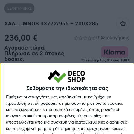
ΕΞΑΝΤΛΗΘΗΚΕ
ΧΑΛΙ LIMNOS 33772/955 – 200X285
236,00
€
0 Αξιολογήσεις
Αγόρασε τώρα.
Πλήρωσε σε 3 άτοκες
δόσεις.
*Για παραγγελίες 35€ έως 1500€
Προσωρινά εκτός αποθέματος
Κάνε μια ερώτηση
Share
Σεβόμαστε την ιδιωτικότητά σας
Εμείς και οι συνεργάτες μας αποθηκεύουμε και/ή έχουμε
πρόσβαση σε πληροφορίες σε μια συσκευή, όπως τα cookies,
Κατηγορίες:
ΑΝΑΓΛΥΦΑ ΧΑΛΙΑ
,
ΧΑΛΙΑ
,
ΧΑΛΙΑ
και επεξεργαζόμαστε προσωπικά δεδομένα, όπως μοναδικοί
ΜΗΧΑΝΗΣ
αναγνωριστικοί και προσαρμοσμένες πληροφορίες που
αποστέλλονται από μια συσκευή για εξατομικευμένες διαφημίσεις
Tags:
ΧΑΛΙΑ
,
ΧΑΛΙΑ ΣΑΛΟΝΙΟΥ
,
και περιεχόμενο, μέτρηση διαφήμισης και περιεχομένου, έρευνα
ΧΕΙΜΕΡΙΝΑ ΧΑΛΙΑ