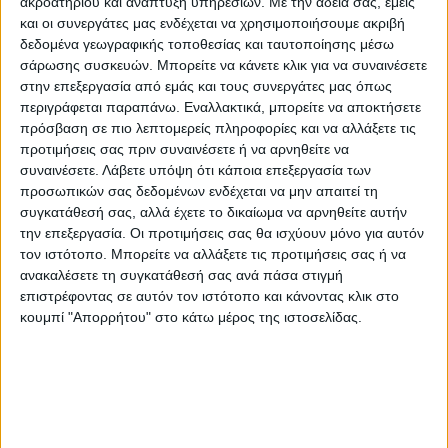
ακροατηρίου και ανάπτυξη υπηρεσιών.
Με την άδειά σας, εμείς
και οι συνεργάτες μας ενδέχεται να χρησιμοποιήσουμε ακριβή
Μάρκα:
NewPlan
δεδομένα γεωγραφικής τοποθεσίας και ταυτοποίησης μέσω
σάρωσης συσκευών. Μπορείτε να κάνετε κλικ για να συναινέσετε
στην επεξεργασία από εμάς και τους συνεργάτες μας όπως
περιγράφεται παραπάνω. Εναλλακτικά, μπορείτε να αποκτήσετε
Εγγυημένες & Ασφαλείς Συναλλαγές
πρόσβαση σε πιο λεπτομερείς πληροφορίες και να αλλάξετε τις
προτιμήσεις σας πριν συναινέσετε ή να αρνηθείτε να
συναινέσετε.
Λάβετε υπόψη ότι κάποια επεξεργασία των
προσωπικών σας δεδομένων ενδέχεται να μην απαιτεί τη
συγκατάθεσή σας, αλλά έχετε το δικαίωμα να αρνηθείτε αυτήν
Περιγραφή
Πληροφορίες
Ερωτήσεις
την επεξεργασία. Οι προτιμήσεις σας θα ισχύουν μόνο για αυτόν
τον ιστότοπο. Μπορείτε να αλλάξετε τις προτιμήσεις σας ή να
ανακαλέσετε τη συγκατάθεσή σας ανά πάσα στιγμή
επιστρέφοντας σε αυτόν τον ιστότοπο και κάνοντας κλικ στο
Χαρακτηριστικό της συλλογής Limnos είναι η έντονη
κουμπί "Απορρήτου" στο κάτω μέρος της ιστοσελίδας.
ανάγλυφη επιφάνεια της και η ιδιαίτερα μαλακή και
γυαλιστερή πολυεστερική ίνα της. Η βάση της σειράς
είναι σε ανοιχτό και σκούρο γκρι τόνο και ανάλογα με το
σχέδιο συνδυάζεται με μπεζ-καφέ, μπλε, ροζ και λιλά
αποχρώσεις.