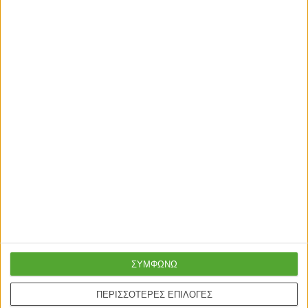
49,60
€
74,50
€
Γρήγορη παράδοση
Super τιμές στην
με μεταφορική ή
καλύτερη ποιότητα
courier
ΣΥΜΦΩΝΩ
Ασφαλείς πληρωμές με
Online υποστήριξη
ΠΕΡΙΣΣΟΤΕΡΕΣ ΕΠΙΛΟΓΕΣ