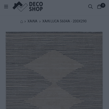
0
⌂
ΧΑΛΙΑ
ΧΑΛΙ LUCA 5604A - 200X290