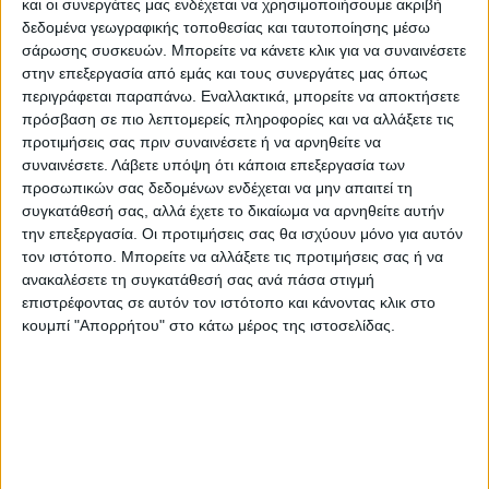
και οι συνεργάτες μας ενδέχεται να χρησιμοποιήσουμε ακριβή
δεδομένα γεωγραφικής τοποθεσίας και ταυτοποίησης μέσω
σάρωσης συσκευών. Μπορείτε να κάνετε κλικ για να συναινέσετε
Εγγυημένες & Ασφαλείς Συναλλαγές
στην επεξεργασία από εμάς και τους συνεργάτες μας όπως
περιγράφεται παραπάνω. Εναλλακτικά, μπορείτε να αποκτήσετε
πρόσβαση σε πιο λεπτομερείς πληροφορίες και να αλλάξετε τις
προτιμήσεις σας πριν συναινέσετε ή να αρνηθείτε να
συναινέσετε.
Λάβετε υπόψη ότι κάποια επεξεργασία των
Περιγραφή
Πληροφορίες
Ερωτήσεις
προσωπικών σας δεδομένων ενδέχεται να μην απαιτεί τη
συγκατάθεσή σας, αλλά έχετε το δικαίωμα να αρνηθείτε αυτήν
την επεξεργασία. Οι προτιμήσεις σας θα ισχύουν μόνο για αυτόν
τον ιστότοπο. Μπορείτε να αλλάξετε τις προτιμήσεις σας ή να
Earth Vibe αισθητική
ανακαλέσετε τη συγκατάθεσή σας ανά πάσα στιγμή
επιστρέφοντας σε αυτόν τον ιστότοπο και κάνοντας κλικ στο
Ένα πανέμορφο με χοντρό πέλος χαλί που σε προκαλεί
κουμπί "Απορρήτου" στο κάτω μέρος της ιστοσελίδας.
να ξαπλώσεις πάνω του και να το απολαύσεις! Τα
προσεκτικά επιλεγμένα σχέδια τουμε την διαχρονική σικ
αισθητική τηςαντίθεσης μαύρου και μπεζ αλλά και ο
φρέσκος- μοναδικά αρμονικός- συνδυασμός χρωμάτων
του μπεζ με παστέλ αποχρώσεις έχουν ως αποτέλεσμα