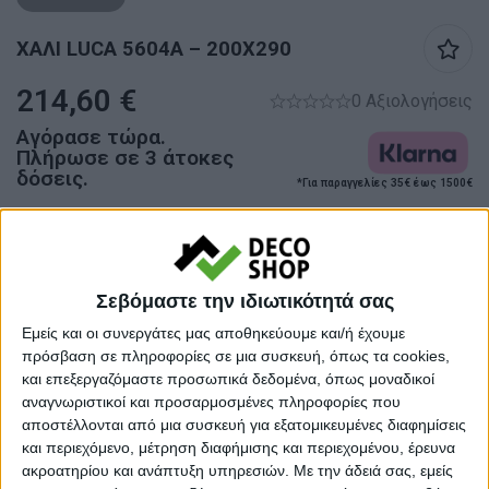
ΧΑΛΙ LUCA 5604A – 200X290
214,60
€
0 Αξιολογήσεις
Αγόρασε τώρα.
Πλήρωσε σε 3 άτοκες
δόσεις.
*Για παραγγελίες 35€ έως 1500€
Προσωρινά εκτός αποθέματος
Κάνε μια ερώτηση
Share
Σεβόμαστε την ιδιωτικότητά σας
Εμείς και οι συνεργάτες μας αποθηκεύουμε και/ή έχουμε
Κατηγορίες:
ΧΑΛΙΑ
,
ΧΑΛΙΑ ΜΗΧΑΝΗΣ
πρόσβαση σε πληροφορίες σε μια συσκευή, όπως τα cookies,
και επεξεργαζόμαστε προσωπικά δεδομένα, όπως μοναδικοί
Tags:
ΧΑΛΙΑ
,
ΧΑΛΙΑ ΣΑΛΟΝΙΟΥ
,
αναγνωριστικοί και προσαρμοσμένες πληροφορίες που
ΧΕΙΜΕΡΙΝΑ ΧΑΛΙΑ
αποστέλλονται από μια συσκευή για εξατομικευμένες διαφημίσεις
και περιεχόμενο, μέτρηση διαφήμισης και περιεχομένου, έρευνα
Μάρκα:
NewPlan
ακροατηρίου και ανάπτυξη υπηρεσιών.
Με την άδειά σας, εμείς