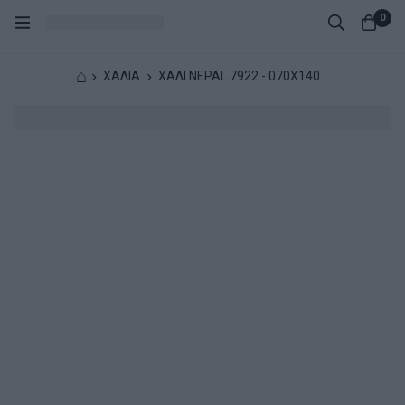
0
⌂
ΧΑΛΙΑ
ΧΑΛΙ NEPAL 7922 - 070X140