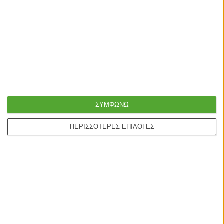
Γρήγορη παράδοση
Super τιμές στην
με μεταφορική ή
καλύτερη ποιότητα
courier
Ασφαλείς πληρωμές με
Online υποστήριξη
πιστωτικές και Google
24/5
ΣΥΜΦΩΝΩ
pay.
ΠΕΡΙΣΣΟΤΕΡΕΣ ΕΠΙΛΟΓΕΣ
ONLINE ΑΓΟΡΕΣ
Τρόποι Αποστολής
Τρόποι Πληρωμής
Δωροεπιταγές
Πολιτική επιστροφών