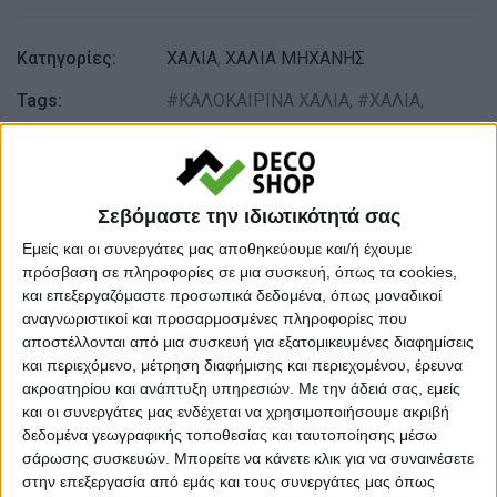
Κατηγορίες:
ΧΑΛΙΑ
,
ΧΑΛΙΑ ΜΗΧΑΝΗΣ
Tags:
ΚΑΛΟΚΑΙΡΙΝΑ ΧΑΛΙΑ
,
ΧΑΛΙΑ
,
ΧΑΛΙΑ ΣΑΛΟΝΙΟΥ
Μάρκα:
NewPlan
Σεβόμαστε την ιδιωτικότητά σας
Εμείς και οι συνεργάτες μας αποθηκεύουμε και/ή έχουμε
πρόσβαση σε πληροφορίες σε μια συσκευή, όπως τα cookies,
Εγγυημένες & Ασφαλείς Συναλλαγές
και επεξεργαζόμαστε προσωπικά δεδομένα, όπως μοναδικοί
αναγνωριστικοί και προσαρμοσμένες πληροφορίες που
αποστέλλονται από μια συσκευή για εξατομικευμένες διαφημίσεις
και περιεχόμενο, μέτρηση διαφήμισης και περιεχομένου, έρευνα
Περιγραφή
Πληροφορίες
Ερωτήσεις
ακροατηρίου και ανάπτυξη υπηρεσιών.
Με την άδειά σας, εμείς
και οι συνεργάτες μας ενδέχεται να χρησιμοποιήσουμε ακριβή
δεδομένα γεωγραφικής τοποθεσίας και ταυτοποίησης μέσω
σάρωσης συσκευών. Μπορείτε να κάνετε κλικ για να συναινέσετε
Back to basic !
στην επεξεργασία από εμάς και τους συνεργάτες μας όπως