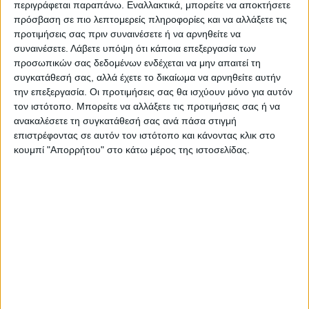
περιγράφεται παραπάνω. Εναλλακτικά, μπορείτε να αποκτήσετε
Για τους λάτρειςτων λιτών γραμμών η ψάθα Nepal
πρόσβαση σε πιο λεπτομερείς πληροφορίες και να αλλάξετε τις
προτιμήσεις σας πριν συναινέσετε ή να αρνηθείτε να
προσφέρει την ουδέτερη παλέτα για να … ζωγραφίσετε
συναινέσετε.
Λάβετε υπόψη ότι κάποια επεξεργασία των
πάνω της με τα έπιπλα και τα διακοσμητικά που
προσωπικών σας δεδομένων ενδέχεται να μην απαιτεί τη
επιθυμείτε !
συγκατάθεσή σας, αλλά έχετε το δικαίωμα να αρνηθείτε αυτήν
την επεξεργασία. Οι προτιμήσεις σας θα ισχύουν μόνο για αυτόν
τον ιστότοπο. Μπορείτε να αλλάξετε τις προτιμήσεις σας ή να
Χαρακτηριστικά :
ανακαλέσετε τη συγκατάθεσή σας ανά πάσα στιγμή
επιστρέφοντας σε αυτόν τον ιστότοπο και κάνοντας κλικ στο
Χαλί μηχανοποίητο 100%PP
κουμπί "Απορρήτου" στο κάτω μέρος της ιστοσελίδας.
Συν. Βάρος 1.450 gr/m2 (+/-5%)
Πυκνότητα 94.500 κόμποι/m2
Πλενόμενο στους 30
Συνίσταται στεγνό καθάρισμα