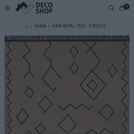
0
⌂
ΧΑΛΙΑ
ΧΑΛΙ NEPAL 7922 - 070X210