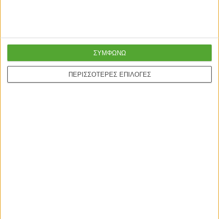
καλύτερη ποιότητα
courier
Ασφαλείς πληρωμές με
Online υποστήριξη
ΣΥΜΦΩΝΩ
πιστωτικές και Google
24/5
pay.
ΠΕΡΙΣΣΟΤΕΡΕΣ ΕΠΙΛΟΓΕΣ
ONLINE ΑΓΟΡΕΣ
Τρόποι Αποστολής
Τρόποι Πληρωμής
Δωροεπιταγές
Πολιτική επιστροφών