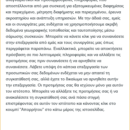
ΧΑΛΙΑ ΣΑΛΟΝΙΟΥ
αποστέλλονται από μια συσκευή για εξατομικευμένες διαφημίσεις
και περιεχόμενο, μέτρηση διαφήμισης και περιεχομένου, έρευνα
Μάρκα:
NewPlan
ακροατηρίου και ανάπτυξη υπηρεσιών.
Με την άδειά σας, εμείς
και οι συνεργάτες μας ενδέχεται να χρησιμοποιήσουμε ακριβή
δεδομένα γεωγραφικής τοποθεσίας και ταυτοποίησης μέσω
σάρωσης συσκευών. Μπορείτε να κάνετε κλικ για να συναινέσετε
στην επεξεργασία από εμάς και τους συνεργάτες μας όπως
Εγγυημένες & Ασφαλείς Συναλλαγές
περιγράφεται παραπάνω. Εναλλακτικά, μπορείτε να αποκτήσετε
πρόσβαση σε πιο λεπτομερείς πληροφορίες και να αλλάξετε τις
προτιμήσεις σας πριν συναινέσετε ή να αρνηθείτε να
συναινέσετε.
Λάβετε υπόψη ότι κάποια επεξεργασία των
Περιγραφή
Πληροφορίες
Ερωτήσεις
προσωπικών σας δεδομένων ενδέχεται να μην απαιτεί τη
συγκατάθεσή σας, αλλά έχετε το δικαίωμα να αρνηθείτε αυτήν
την επεξεργασία. Οι προτιμήσεις σας θα ισχύουν μόνο για αυτόν
τον ιστότοπο. Μπορείτε να αλλάξετε τις προτιμήσεις σας ή να
Back to basic !
ανακαλέσετε τη συγκατάθεσή σας ανά πάσα στιγμή
επιστρέφοντας σε αυτόν τον ιστότοπο και κάνοντας κλικ στο
Για τους λάτρειςτων λιτών γραμμών η ψάθα Nepal
κουμπί "Απορρήτου" στο κάτω μέρος της ιστοσελίδας.
προσφέρει την ουδέτερη παλέτα για να … ζωγραφίσετε
πάνω της με τα έπιπλα και τα διακοσμητικά που