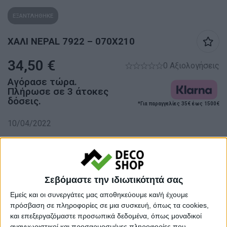
ΕΞΑΝΤΛΗΘΗΚΕ
ΧΑΛΙ NEPAL 7922 – 070X210
34,50
€
0 Αξιολογήσεις
Αγόρασε τώρα.
Πλήρωσε σε 3 άτοκες
δόσεις.
*Για παραγγελίες 35€ έως 1500€
10/04/2022
Προσωρινά εκτός αποθέματος
Κάνε μια ερώτηση
Share
Σεβόμαστε την ιδιωτικότητά σας
Εμείς και οι συνεργάτες μας αποθηκεύουμε και/ή έχουμε
Κατηγορίες:
ΧΑΛΙΑ
,
ΧΑΛΙΑ ΜΗΧΑΝΗΣ
πρόσβαση σε πληροφορίες σε μια συσκευή, όπως τα cookies,
και επεξεργαζόμαστε προσωπικά δεδομένα, όπως μοναδικοί
Tags:
ΚΑΛΟΚΑΙΡΙΝΑ ΧΑΛΙΑ
,
ΧΑΛΙΑ
,
αναγνωριστικοί και προσαρμοσμένες πληροφορίες που