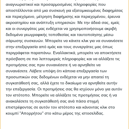
αναγνωριστικοί και προσαρμοσμένες πληροφορίες που
αποστέλλονται από μια συσκευή για εξατομικευμένες διαφημίσεις
και περιεχόμενο, μέτρηση διαφήμισης και περιεχομένου, έρευνα
ακροατηρίου και ανάπτυξη υπηρεσιών.
Με την άδειά σας, εμείς
και οι συνεργάτες μας ενδέχεται να χρησιμοποιήσουμε ακριβή
δεδομένα γεωγραφικής τοποθεσίας και ταυτοποίησης μέσω
σάρωσης συσκευών. Μπορείτε να κάνετε κλικ για να συναινέσετε
στην επεξεργασία από εμάς και τους συνεργάτες μας όπως
περιγράφεται παραπάνω. Εναλλακτικά, μπορείτε να αποκτήσετε
πρόσβαση σε πιο λεπτομερείς πληροφορίες και να αλλάξετε τις
Προσθήκη στο καλάθι
προτιμήσεις σας πριν συναινέσετε ή να αρνηθείτε να
συναινέσετε.
Λάβετε υπόψη ότι κάποια επεξεργασία των
Κωδικός προϊόντος :
149352
προσωπικών σας δεδομένων ενδέχεται να μην απαιτεί τη
συγκατάθεσή σας, αλλά έχετε το δικαίωμα να αρνηθείτε αυτήν
Κάνε μια ερώτηση
Share
την επεξεργασία. Οι προτιμήσεις σας θα ισχύουν μόνο για αυτόν
τον ιστότοπο. Μπορείτε να αλλάξετε τις προτιμήσεις σας ή να
ανακαλέσετε τη συγκατάθεσή σας ανά πάσα στιγμή
Κατηγορίες:
ΠΑΙΔΙΚΑ ΧΑΛΙΑ
,
ΧΑΛΙΑ
επιστρέφοντας σε αυτόν τον ιστότοπο και κάνοντας κλικ στο
κουμπί "Απορρήτου" στο κάτω μέρος της ιστοσελίδας.
Tag:
ΧΑΛΙΑ
Μάρκα:
Klonaras