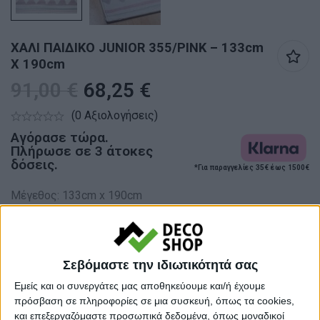
ΧΑΛΙ ΠΑΙΔΙΚΟ JUNIOR 355/PINK – 133cm
X 190cm
91,00
€
68,25
€
(0 Αξιολογήσεις)
Αγόρασε τώρα.
Πλήρωσε σε 3 άτοκες
δόσεις.
*Για παραγγελίες 35€ έως 1500€
Μέγεθος: 133cm x 190cm
Σε απόθεμα
Σεβόμαστε την ιδιωτικότητά σας
Ποσότητα
Εμείς και οι συνεργάτες μας αποθηκεύουμε και/ή έχουμε
πρόσβαση σε πληροφορίες σε μια συσκευή, όπως τα cookies,
και επεξεργαζόμαστε προσωπικά δεδομένα, όπως μοναδικοί