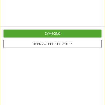
Ασφαλείς πληρωμές με
Online υποστήριξη
πιστωτικές και Google
24/5
pay.
ΣΥΜΦΩΝΩ
ΠΕΡΙΣΣΟΤΕΡΕΣ ΕΠΙΛΟΓΕΣ
ONLINE ΑΓΟΡΕΣ
Τρόποι Αποστολής
Τρόποι Πληρωμής
Δωροεπιταγές
Πολιτική επιστροφών
Η ΕΤΑΙΡΙΑ