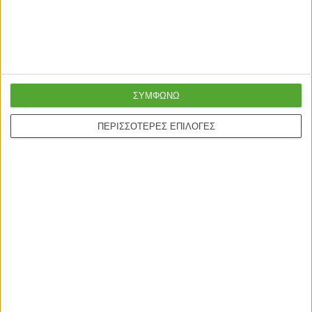
Ασφαλείς πληρωμές με
Online υποστήριξη
πιστωτικές και Google
24/5
pay.
ΣΥΜΦΩΝΩ
ΠΕΡΙΣΣΟΤΕΡΕΣ ΕΠΙΛΟΓΕΣ
ONLINE ΑΓΟΡΕΣ
Τρόποι Αποστολής
Τρόποι Πληρωμής
Δωροεπιταγές
Πολιτική επιστροφών
Η ΕΤΑΙΡΙΑ