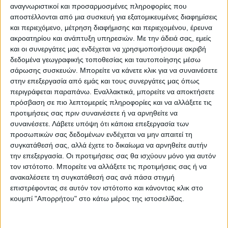
αναγνωριστικοί και προσαρμοσμένες πληροφορίες που
αποστέλλονται από μια συσκευή για εξατομικευμένες διαφημίσεις
και περιεχόμενο, μέτρηση διαφήμισης και περιεχομένου, έρευνα
ακροατηρίου και ανάπτυξη υπηρεσιών.
Με την άδειά σας, εμείς
και οι συνεργάτες μας ενδέχεται να χρησιμοποιήσουμε ακριβή
δεδομένα γεωγραφικής τοποθεσίας και ταυτοποίησης μέσω
σάρωσης συσκευών. Μπορείτε να κάνετε κλικ για να συναινέσετε
στην επεξεργασία από εμάς και τους συνεργάτες μας όπως
Προσθήκη στο καλάθι
περιγράφεται παραπάνω. Εναλλακτικά, μπορείτε να αποκτήσετε
πρόσβαση σε πιο λεπτομερείς πληροφορίες και να αλλάξετε τις
προτιμήσεις σας πριν συναινέσετε ή να αρνηθείτε να
Κωδικός προϊόντος :
148798
συναινέσετε.
Λάβετε υπόψη ότι κάποια επεξεργασία των
προσωπικών σας δεδομένων ενδέχεται να μην απαιτεί τη
Κάνε μια ερώτηση
Share
συγκατάθεσή σας, αλλά έχετε το δικαίωμα να αρνηθείτε αυτήν
την επεξεργασία. Οι προτιμήσεις σας θα ισχύουν μόνο για αυτόν
τον ιστότοπο. Μπορείτε να αλλάξετε τις προτιμήσεις σας ή να
Κατηγορία:
ΧΑΛΙΑ
ανακαλέσετε τη συγκατάθεσή σας ανά πάσα στιγμή
επιστρέφοντας σε αυτόν τον ιστότοπο και κάνοντας κλικ στο
Tag:
ΧΑΛΙΑ
κουμπί "Απορρήτου" στο κάτω μέρος της ιστοσελίδας.
Μάρκα:
Klonaras