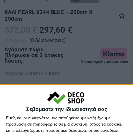
ΧΑΛΙ PEARL 9344 BLUE – 200cm X
290cm
372,00
€
297,60
€
(0 Αξιολογήσεις)
Αγόρασε τώρα.
Πλήρωσε σε 3 άτοκες
δόσεις.
*Για παραγγελίες 35€ έως 1500€
Μέγεθος: 200cm x 290cm
Σε απόθεμα
Ποσότητα
Σεβόμαστε την ιδιωτικότητά σας
Εμείς και οι συνεργάτες μας αποθηκεύουμε και/ή έχουμε
πρόσβαση σε πληροφορίες σε μια συσκευή, όπως τα cookies,
και επεξεργαζόμαστε προσωπικά δεδομένα, όπως μοναδικοί