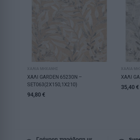
ΧΑΛΙΑ ΜΗΧΑΝΗΣ
ΧΑΛΙΑ ΜΗ
ΧΑΛΙ GARDEN 65230N –
ΧΑΛΙ GA
SET063(2X150,1X210)
35,40
€
94,80
€
Γρήγορη παράδοση με
Supe