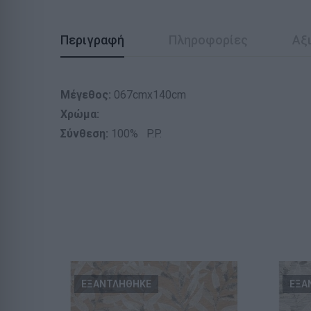
Περιγραφή
Πληροφορίες
Αξι
Μέγεθος:
067cmx140cm
Χρώμα:
Σύνθεση:
100% P.P.
ΕΞΑΝΤΛΗΘΗΚΕ
ΕΞΑ