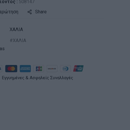
ϊόντος :
508147
 ερώτηση
Share
ΧΑΛΙΑ
ΧΑΛΙΑ
ras
Εγγυημένες & Ασφαλείς Συναλλαγές