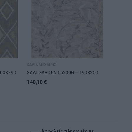
ΧΑΛΙΑ ΜΗΧΑΝΗΣ
ΧΑΛΙΑ Μ
200X290
ΧΑΛΙ GARDEN 65230G – 190X250
ΧΑΛΙ G
140,10
€
49,60
Ασφαλείς πληρωμές με