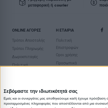
μεταφορική ή courier
ποιό
ONLINE ΑΓΟΡΕΣ
Η ΕΤΑΙΡΙΑ
Τρόποι Αποστολής
Πολιτική
Επιστροφών
Τρόποι Πληρωμής
Οροι χρήσης
Δωροεπιταγές
Προσωπικά
Πολιτική
δεδομένα
επιστροφών
Σχετικά με εμάς
Σεβόμαστε την ιδιωτικότητά σας
Εμείς και οι συνεργάτες μας αποθηκεύουμε και/ή έχουμε πρόσβαση 
προσαρμοσμένες πληροφορίες που αποστέλλονται από μια συσκευή γι