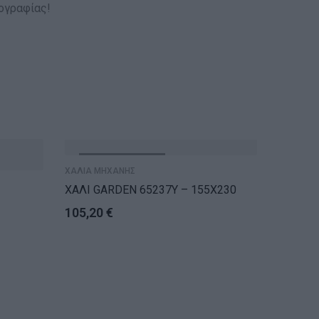
ογραφίας!
ΕΞΑΝΤΛΗΘΗΚΕ
ΕΞ
ΧΑΛΙΑ ΜΗΧΑΝΗΣ
ΧΑΛΙ GARDEN 65237Y – 155X230
105,20
€