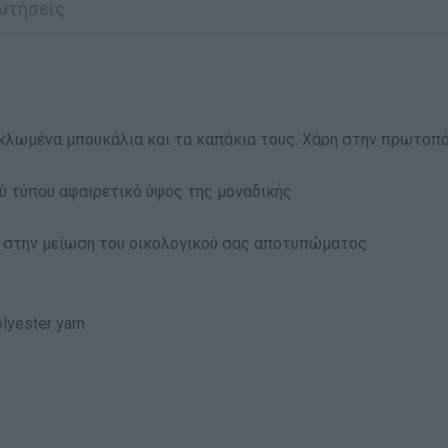
ωτήσεις
κλωµένα µπουκάλια και τα καπάκια τους. Χάρη στην πρωτοπ
ύ τύπου αφαιρετικό ύψος της µοναδικής
ε στην µείωση του οικολογικού σας αποτυπώµατος
yester yarn