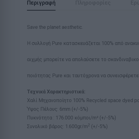
Περιγραφή
Πληροφορίες
Ερ
Save the planet aesthetic.
Η συλλογή Pure κατασκευάζεται 100% από ανακυ
αιχµής µπορείτε να απολαύσετε το σκανδιναβικο
ποιότητας Pure και ταυτόχρονα να συνεισφέρετ
Τεχνικά Χαρακτηριστικά:
Χαλί Μηχανοποίητο 100% Recycled space dyed pol
Ύψος Πέλους: 6mm (+/-5%)
Πυκνότητα : 176.000 κόµποι/m² (+/-5%)
2
Συνολικό βάρος: 1.600gr/m
(+/-5%)