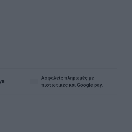
ΧΑΛΙΑ Μ
ΧΑΛΙ V
160X23
209,0
Ασφαλείς πληρωμές με
/5
πιστωτικές και Google pay.