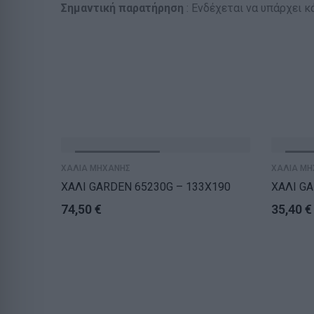
Σημαντική παρατήρηση
: Ενδέχεται να υπάρχει 
ΕΞΑΝΤΛΗΘΗΚΕ
ΕΞΑ
ΧΑΛΙΑ ΜΗΧΑΝΗΣ
ΧΑΛΙΑ ΜΗ
ΧΑΛΙ GARDEN 65230G – 133X190
ΧΑΛΙ GA
74,50
€
35,40
€