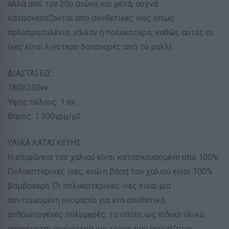
αλλά από τον 20ο αιώνα και μετά, συχνά
κατασκευάζονται από συνθετικές ίνες όπως
πολυπροπυλένιο, νάιλον ή πολυεστέρα, καθώς αυτές οι
ίνες είναι λιγότερο δαπανηρές από το μαλλί.
ΔΙΑΣΤΑΣΕΙΣ:
160Χ230εκ
Ύψος πέλους: 1 εκ.
Βάρος: 1.300γρμ/μ2
ΥΛΙΚΑ ΚΑΤΑΣΚΕΥΗΣ:
Η επιφάνεια του χαλιού είναι κατασκευασμένη από 100%
Πολυεστερικές ίνες, ενώ η βάση του χαλιού είναι 100%
βαμβακερή. Οι πολυεστερικές ίνες είναι μια
συντομευμένη ονομασία για ένα συνθετικό,
ανθρωπογενές πολυμερές, το οποίο, ως ειδικό υλικό,
αναφέρεται συχνότερα ως τύπος που ονομάζεται