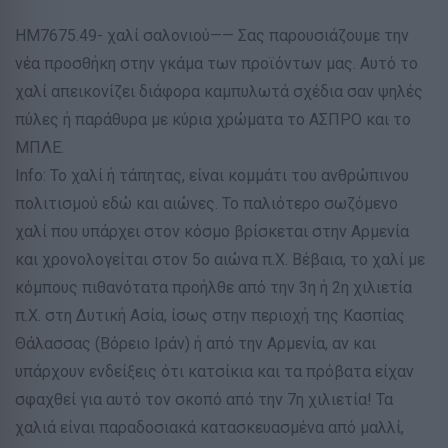
ΗΜ7675.49- χαλί σαλονιού—— Σας παρουσιάζουμε την
νέα προσθήκη στην γκάμα των προϊόντων μας. Αυτό το
χαλί απεικονίζει διάφορα καμπυλωτά σχέδια σαν ψηλές
πύλες ή παράθυρα με κύρια χρώματα το ΑΣΠΡΟ και το
ΜΠΛΕ.
Info: Το χαλί ή τάπητας, είναι κομμάτι του ανθρώπινου
πολιτισμού εδώ και αιώνες. Το παλιότερο σωζόμενο
χαλί που υπάρχει στον κόσμο βρίσκεται στην Αρμενία
και χρονολογείται στον 5ο αιώνα π.Χ. Βέβαια, το χαλί με
κόμπους πιθανότατα προήλθε από την 3η ή 2η χιλιετία
π.Χ. στη Δυτική Ασία, ίσως στην περιοχή της Κασπίας
Θάλασσας (Βόρειο Ιράν) ή από την Αρμενία, αν και
υπάρχουν ενδείξεις ότι κατσίκια και τα πρόβατα είχαν
σφαχθεί για αυτό τον σκοπό από την 7η χιλιετία! Τα
χαλιά είναι παραδοσιακά κατασκευασμένα από μαλλί,