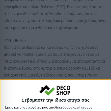
τερεφθαλικό πολυαιθυλένιο (PET). Είναι σαφές λοιπόν,
ότι είναι ανθεκτικό σε κάθε είδους ταλαιπωρία και
ειδικά στην υγρασία. Η βαμβακερή βάση του χαλιού, είναι
επίσης ιδιαίτερα ανθεκτική στην υγρασία.
ΣΥΝΤΗΡΗΣΗ:
Χάρη στα ανθεκτικά υλικά κατασκευής, το χαλί αυτό
μπορεί να πλυθεί χωρίς φόβο με τρεχούμενο νερό με
ήπια καθαριστικά, όπως για παράδειγμα απορρυπαντικά
πιάτων. Βέβαια, στο εμπόριο κυκλοφορούν και ειδικά
καθαριστικά για κάθε είδους χαλιά που μπορείτε να
χρησιμοποιήσετε άφοβα. Προσέξτε μόνο να μην τρίψετε
δυνατά το κάτω μέρος που είναι βαμβακερό, αλλά να το
πλύνετε μόνο με νερό.
Σεβόμαστε την ιδιωτικότητά σας
Εμείς και οι συνεργάτες μας αποθηκεύουμε και/ή έχουμε
ΠΛΕΟΝΕΚΤΗΜΑΤΑ: