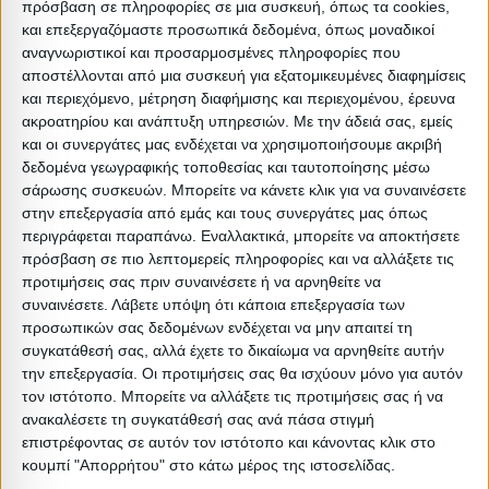
πρόσβαση σε πληροφορίες σε μια συσκευή, όπως τα cookies,
Αυτό το χαλί με κρόσια, όπως και όλα στην γκάμα μας,
και επεξεργαζόμαστε προσωπικά δεδομένα, όπως μοναδικοί
είναι ετοιμοπαράδοτο. Είναι ανθεκτικό χάρη στην
αναγνωριστικοί και προσαρμοσμένες πληροφορίες που
αποστέλλονται από μια συσκευή για εξατομικευμένες διαφημίσεις
βιομηχανική κατασκευή του και τα συνθετικά υλικά που
και περιεχόμενο, μέτρηση διαφήμισης και περιεχομένου, έρευνα
το αποτελούν και για τον ίδιο λόγο έχει την ιδιότητα να
ακροατηρίου και ανάπτυξη υπηρεσιών.
Με την άδειά σας, εμείς
κρατάει το χρώμα του αναλλοίωτο. Και φυσικά, η τιμή
και οι συνεργάτες μας ενδέχεται να χρησιμοποιήσουμε ακριβή
δεδομένα γεωγραφικής τοποθεσίας και ταυτοποίησης μέσω
του είναι πραγματικά ελκυστική. Εσείς απλά φροντίστε
σάρωσης συσκευών. Μπορείτε να κάνετε κλικ για να συναινέσετε
να το ταιριάξετε αισθητικά στον χώρο σας!
στην επεξεργασία από εμάς και τους συνεργάτες μας όπως
περιγράφεται παραπάνω. Εναλλακτικά, μπορείτε να αποκτήσετε
πρόσβαση σε πιο λεπτομερείς πληροφορίες και να αλλάξετε τις
Απόχρωση: Πολύχρωμο
προτιμήσεις σας πριν συναινέσετε ή να αρνηθείτε να
Διαστάσεις: 160×230 εκ.
συναινέσετε.
Λάβετε υπόψη ότι κάποια επεξεργασία των
Είδος: Χαλιά σαλονιού
προσωπικών σας δεδομένων ενδέχεται να μην απαιτεί τη
συγκατάθεσή σας, αλλά έχετε το δικαίωμα να αρνηθείτε αυτήν
Μοτίβο: Γεωμετρικό
την επεξεργασία. Οι προτιμήσεις σας θα ισχύουν μόνο για αυτόν
Βαρος: 3.6kg
τον ιστότοπο. Μπορείτε να αλλάξετε τις προτιμήσεις σας ή να
Όγκος: 0.031 m³
ανακαλέσετε τη συγκατάθεσή σας ανά πάσα στιγμή
επιστρέφοντας σε αυτόν τον ιστότοπο και κάνοντας κλικ στο
Ελάχιστη ποσότητα: 1
κουμπί "Απορρήτου" στο κάτω μέρος της ιστοσελίδας.
Επόμενη εκτιμώμενη ημερομηνία παραλαβής: