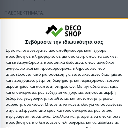
ΠΛΕΟΝΕΚΤΗΜΑΤΑ:
Αυτό το χαλί με κρόσια, όπως και όλα στην γκάμα μας,
είναι ετοιμοπαράδοτο. Είναι ανθεκτικό χάρη στην
βιομηχανική κατασκευή του και τα συνθετικά υλικά που
Σεβόμαστε την ιδιωτικότητά σας
το αποτελούν και για τον ίδιο λόγο έχει την ιδιότητα να
Εμείς και οι συνεργάτες μας αποθηκεύουμε και/ή έχουμε
κρατάει το χρώμα του αναλλοίωτο. Και φυσικά, η τιμή
πρόσβαση σε πληροφορίες σε μια συσκευή, όπως τα cookies,
του είναι πραγματικά ελκυστική. Εσείς απλά φροντίστε
και επεξεργαζόμαστε προσωπικά δεδομένα, όπως μοναδικοί
αναγνωριστικοί και προσαρμοσμένες πληροφορίες που
να το ταιριάξετε αισθητικά στον χώρο σας!
αποστέλλονται από μια συσκευή για εξατομικευμένες διαφημίσεις
και περιεχόμενο, μέτρηση διαφήμισης και περιεχομένου, έρευνα
Απόχρωση: Πολύχρωμο
ακροατηρίου και ανάπτυξη υπηρεσιών.
Με την άδειά σας, εμείς
Είδος: Χαλιά σαλονιού
και οι συνεργάτες μας ενδέχεται να χρησιμοποιήσουμε ακριβή
δεδομένα γεωγραφικής τοποθεσίας και ταυτοποίησης μέσω
Μοτίβο: Μοντέρνο
σάρωσης συσκευών. Μπορείτε να κάνετε κλικ για να συναινέσετε
Διαστάσεις: 180×280 εκ.
στην επεξεργασία από εμάς και τους συνεργάτες μας όπως
Βαρος: 5.6kg
περιγράφεται παραπάνω. Εναλλακτικά, μπορείτε να αποκτήσετε
πρόσβαση σε πιο λεπτομερείς πληροφορίες και να αλλάξετε τις
Όγκος: 0.022 m³