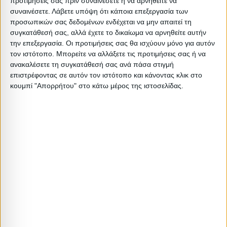
προτιμήσεις σας πριν συναινέσετε ή να αρνηθείτε να
Ελάχιστη ποσότητα: 1
συναινέσετε.
Λάβετε υπόψη ότι κάποια επεξεργασία των
Επόμενη εκτιμώμενη ημερομηνία παραλαβής:
προσωπικών σας δεδομένων ενδέχεται να μην απαιτεί τη
συγκατάθεσή σας, αλλά έχετε το δικαίωμα να αρνηθείτε αυτήν
την επεξεργασία. Οι προτιμήσεις σας θα ισχύουν μόνο για αυτόν
Διαστάσεις
τον ιστότοπο. Μπορείτε να αλλάξετε τις προτιμήσεις σας ή να
ανακαλέσετε τη συγκατάθεσή σας ανά πάσα στιγμή
Συσκευασίες 
επιστρέφοντας σε αυτόν τον ιστότοπο και κάνοντας κλικ στο
κουμπί "Απορρήτου" στο κάτω μέρος της ιστοσελίδας.
Περιγραφή
Μικτό
Καθαρό
Βασικός
Βήμα
Π
Συσκευασίας
Βάρος
Βάρος
Όγκος
Όγκου
Α
1PC
5.6
5.4
0.02178
0
Σχετικά Προϊόντα
ΕΞΑΝΤΛΗΘΗΚΕ
ΕΞΑΝΤΛΗΘΗΚΕ