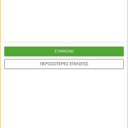
Super τιμές στην
με μεταφορική ή
καλύτερη ποιότητα
courier
Ασφαλείς πληρωμές με
Online υποστήριξη
πιστωτικές και Google
24/5
pay.
ΣΥΜΦΩΝΩ
ΠΕΡΙΣΣΟΤΕΡΕΣ ΕΠΙΛΟΓΕΣ
ONLINE ΑΓΟΡΕΣ
Τρόποι Αποστολής
Τρόποι Πληρωμής
Δωροεπιταγές
Πολιτική επιστροφών