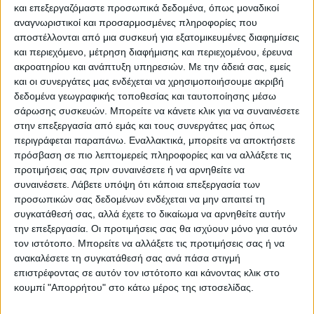
και επεξεργαζόμαστε προσωπικά δεδομένα, όπως μοναδικοί
αναγνωριστικοί και προσαρμοσμένες πληροφορίες που
αποστέλλονται από μια συσκευή για εξατομικευμένες διαφημίσεις
και περιεχόμενο, μέτρηση διαφήμισης και περιεχομένου, έρευνα
ακροατηρίου και ανάπτυξη υπηρεσιών.
Με την άδειά σας, εμείς
και οι συνεργάτες μας ενδέχεται να χρησιμοποιήσουμε ακριβή
δεδομένα γεωγραφικής τοποθεσίας και ταυτοποίησης μέσω
σάρωσης συσκευών. Μπορείτε να κάνετε κλικ για να συναινέσετε
στην επεξεργασία από εμάς και τους συνεργάτες μας όπως
περιγράφεται παραπάνω. Εναλλακτικά, μπορείτε να αποκτήσετε
πρόσβαση σε πιο λεπτομερείς πληροφορίες και να αλλάξετε τις
Προσθήκη στο καλάθι
προτιμήσεις σας πριν συναινέσετε ή να αρνηθείτε να
συναινέσετε.
Λάβετε υπόψη ότι κάποια επεξεργασία των
προσωπικών σας δεδομένων ενδέχεται να μην απαιτεί τη
Κωδικός προϊόντος :
149553
συγκατάθεσή σας, αλλά έχετε το δικαίωμα να αρνηθείτε αυτήν
την επεξεργασία. Οι προτιμήσεις σας θα ισχύουν μόνο για αυτόν
Κάνε μια ερώτηση
Share
τον ιστότοπο. Μπορείτε να αλλάξετε τις προτιμήσεις σας ή να
ανακαλέσετε τη συγκατάθεσή σας ανά πάσα στιγμή
επιστρέφοντας σε αυτόν τον ιστότοπο και κάνοντας κλικ στο
Κατηγορίες:
ΧΑΛΙΑ
,
ΧΕΙΡΟΠΟΙΗΤΑ ΧΑΛΙΑ
κουμπί "Απορρήτου" στο κάτω μέρος της ιστοσελίδας.
Tag:
ΧΑΛΙΑ