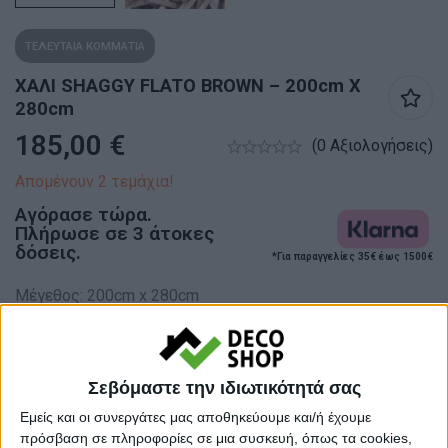
ΤΕΛΕΥΤΑΙΑ ΚΟΜΜΑΤΙΑ
ΧΑΛΙ SHAGGY FLATO BROWN – 200cm X
280cm
185,00
€
(0 Αξιολογήσεις)
Απομένουν 2 τεμάχια!
Αγόρασε τώρα.
Πλήρωσε σε 3 άτοκες
δόσεις.
*Για παραγγελίες 35€ έως 1500€
Μέγεθος: 200cm x 280cm
Σε απόθεμα
Σεβόμαστε την ιδιωτικότητά σας
Εμείς και οι συνεργάτες μας αποθηκεύουμε και/ή έχουμε
Ποσότητα
πρόσβαση σε πληροφορίες σε μια συσκευή, όπως τα cookies,