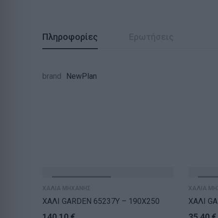
Πληροφορίες
Ερωτήσεις
brand
NewPlan
ΕΞΑΝΤΛΗΘΗΚΕ
ΕΞΑ
ΧΑΛΙΑ ΜΗΧΑΝΗΣ
ΧΑΛΙΑ ΜΗ
ΧΑΛΙ GARDEN 65237Y – 190X250
ΧΑΛΙ GA
140,10
€
35,40
€