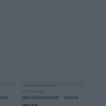
ΕΞΑΝΤΛΗΘΗΚΕ
ΤΕΛ
ΧΑΛΙΑ ΜΗΧΑΝΗΣ
ΧΑΛΙΑ Μ
X210
ΧΑΛΙ GARDEN 65230F – 190X250
ΧΑΛΙ G
140,10
€
74,50