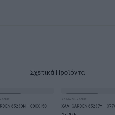
Σχετικά Προϊόντα
ΝΤΛΗΘΗΚΕ
ΕΞΑΝΤΛΗΘΗΚΕ
ΧΑΝΗΣ
ΧΑΛΙΑ ΜΗΧΑΝΗΣ
RDEN 65230N – 080X150
ΧΑΛΙ GARDEN 65237Y – 077
47,70
€