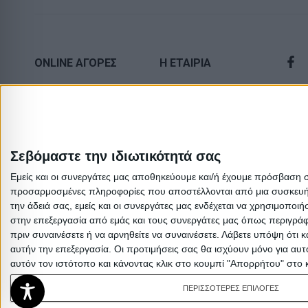
ONLINE ΑΓΟΡΕΣ
Η ΕΤΑΙΡΙΑ
Τρόποι Αποστολής
Πολιτική
Επιστροφών
Τρόποι Πληρωμής
Οροι χρήσης
Δωροεπιταγές
Σεβόμαστε την ιδιωτικότητά σας
Προσωπικά
Πολιτική
δεδομένα
Εμείς και οι συνεργάτες μας αποθηκεύουμε και/ή έχουμε πρόσβαση 
επιστροφών
προσαρμοσμένες πληροφορίες που αποστέλλονται από μια συσκευή γι
Σχετικά με εμάς
την άδειά σας, εμείς και οι συνεργάτες μας ενδέχεται να χρησιμοπ
στην επεξεργασία από εμάς και τους συνεργάτες μας όπως περιγράφ
πριν συναινέσετε ή να αρνηθείτε να συναινέσετε.
Λάβετε υπόψη ότι κ
αυτήν την επεξεργασία. Οι προτιμήσεις σας θα ισχύουν μόνο για αυ
αυτόν τον ιστότοπο και κάνοντας κλικ στο κουμπί "Απορρήτου" στο 
ΠΕΡΙΣΣΟΤΕΡΕΣ ΕΠΙΛΟΓΕΣ