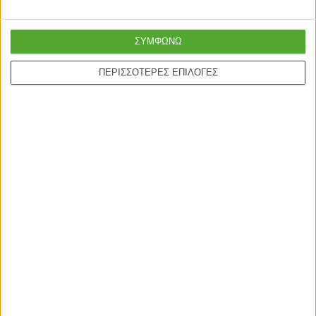
Ασφαλείς πληρωμές με
Online υποστήριξη
πιστωτικές και Google
24/5
ΣΥΜΦΩΝΩ
pay.
ΠΕΡΙΣΣΟΤΕΡΕΣ ΕΠΙΛΟΓΕΣ
ONLINE ΑΓΟΡΕΣ
Τρόποι Αποστολής
Τρόποι Πληρωμής
Δωροεπιταγές
Πολιτική επιστροφών
Η ΕΤΑΙΡΙΑ
Πολιτική Επιστροφών