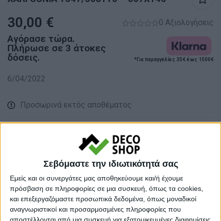
30,00
€
0 Αξιολογήσεις
Αγόρασε τώρα.
Πλήρωσε σε 3 άτοκες
δόσεις.
*Για παραγγελίες 35€ έως 1500€
6/04/2022
Προσωρινά εκτός αποθέματος
Κάνε μια ερώτηση
Share
Κατηγορίες:
ΧΑΛΙΑ
,
ΧΑΛΙΑ ΜΗΧΑΝΗΣ
Σεβόμαστε την ιδιωτικότητά σας
Tags:
ΚΑΛΟΚΑΙΡΙΝΑ ΧΑΛΙΑ
,
ΧΑΛΙΑ
,
Εμείς και οι συνεργάτες μας αποθηκεύουμε και/ή έχουμε
πρόσβαση σε πληροφορίες σε μια συσκευή, όπως τα cookies,
ΧΑΛΙΑ ΣΑΛΟΝΙΟΥ
και επεξεργαζόμαστε προσωπικά δεδομένα, όπως μοναδικοί
Μάρκα:
NewPlan
αναγνωριστικοί και προσαρμοσμένες πληροφορίες που
αποστέλλονται από μια συσκευή για εξατομικευμένες διαφημίσεις