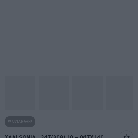
ΕΞΑΝΤΛΗΘΗΚΕ
ΧΑΛΙ SONIA 1347/308110 – 067X140