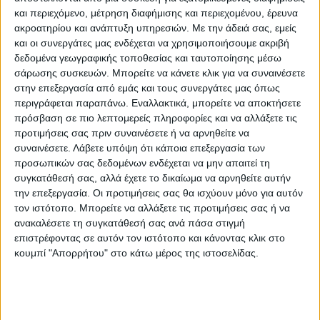
και περιεχόμενο, μέτρηση διαφήμισης και περιεχομένου, έρευνα
ακροατηρίου και ανάπτυξη υπηρεσιών.
Με την άδειά σας, εμείς
και οι συνεργάτες μας ενδέχεται να χρησιμοποιήσουμε ακριβή
Εγγυημένες & Ασφαλείς Συναλλαγές
δεδομένα γεωγραφικής τοποθεσίας και ταυτοποίησης μέσω
σάρωσης συσκευών. Μπορείτε να κάνετε κλικ για να συναινέσετε
στην επεξεργασία από εμάς και τους συνεργάτες μας όπως
περιγράφεται παραπάνω. Εναλλακτικά, μπορείτε να αποκτήσετε
Περιγραφή
Πληροφορίες
Ερωτήσεις
πρόσβαση σε πιο λεπτομερείς πληροφορίες και να αλλάξετε τις
προτιμήσεις σας πριν συναινέσετε ή να αρνηθείτε να
συναινέσετε.
Λάβετε υπόψη ότι κάποια επεξεργασία των
προσωπικών σας δεδομένων ενδέχεται να μην απαιτεί τη
Τα Sonia είναι διαχρονικά χαλιά σε κλασικά σχέδια και
συγκατάθεσή σας, αλλά έχετε το δικαίωμα να αρνηθείτε αυτήν
αποχρώσεις του μπορντό, μπεζ και μπλε. Πρόκειται για
την επεξεργασία. Οι προτιμήσεις σας θα ισχύουν μόνο για αυτόν
τον ιστότοπο. Μπορείτε να αλλάξετε τις προτιμήσεις σας ή να
πολύ ποιοτικά χαλιά με νήματα Viscose και διατίθενται
ανακαλέσετε τη συγκατάθεσή σας ανά πάσα στιγμή
σε μια πολύ μεγάλη γκάμα σχεδίων και διαστάσεων.
επιστρέφοντας σε αυτόν τον ιστότοπο και κάνοντας κλικ στο
κουμπί "Απορρήτου" στο κάτω μέρος της ιστοσελίδας.
Χαρακτηριστικά:
Χαλί μηχανοποίητο