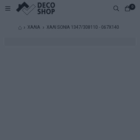
0
⌂
ΧΑΛΙΑ
ΧΑΛΙ SONIA 1347/308110 - 067X140