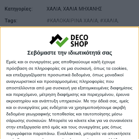
Κατηγορίες:
ΧΑΛΙΑ
,
ΧΑΛΙΑ ΜΗΧΑΝΗΣ
Tags:
ΚΑΛΟΚΑΙΡΙΝΑ ΧΑΛΙΑ
,
ΧΑΛΙΑ
,
ΧΑΛΙΑ ΣΑΛΟΝΙΟΥ
Μάρκα:
NewPlan
Σεβόμαστε την ιδιωτικότητά σας
Εμείς και οι συνεργάτες μας αποθηκεύουμε και/ή έχουμε
πρόσβαση σε πληροφορίες σε μια συσκευή, όπως τα cookies,
Εγγυημένες & Ασφαλείς Συναλλαγές
και επεξεργαζόμαστε προσωπικά δεδομένα, όπως μοναδικοί
αναγνωριστικοί και προσαρμοσμένες πληροφορίες που
αποστέλλονται από μια συσκευή για εξατομικευμένες διαφημίσεις
και περιεχόμενο, μέτρηση διαφήμισης και περιεχομένου, έρευνα
Περιγραφή
Πληροφορίες
Ερωτήσεις
ακροατηρίου και ανάπτυξη υπηρεσιών.
Με την άδειά σας, εμείς
και οι συνεργάτες μας ενδέχεται να χρησιμοποιήσουμε ακριβή
δεδομένα γεωγραφικής τοποθεσίας και ταυτοποίησης μέσω
σάρωσης συσκευών. Μπορείτε να κάνετε κλικ για να συναινέσετε
Τα Sonia είναι διαχρονικά χαλιά σε κλασικά σχέδια και
στην επεξεργασία από εμάς και τους συνεργάτες μας όπως
αποχρώσεις του μπορντό, μπεζ και μπλε. Πρόκειται για
περιγράφεται παραπάνω. Εναλλακτικά, μπορείτε να αποκτήσετε