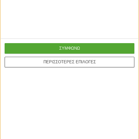
Γρήγορη παράδοση
Super τιμές στην
με μεταφορική ή
καλύτερη ποιότητα
courier
ΣΥΜΦΩΝΩ
Online υποστήριξη
Ασφαλείς πληρωμές με
ΠΕΡΙΣΣΟΤΕΡΕΣ ΕΠΙΛΟΓΕΣ
24/5
πιστωτικές και Google
pay.
ONLINE ΑΓΟΡΕΣ
Τρόποι Αποστολής
Τρόποι Πληρωμής
Δωροεπιταγές