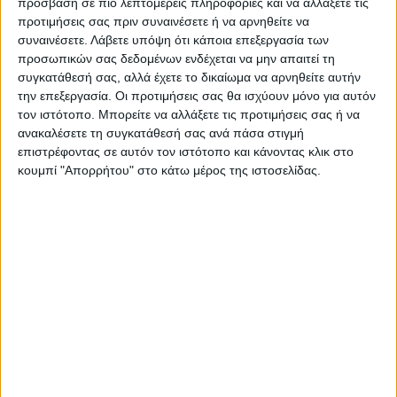
πολύ ποιοτικά χαλιά με νήματα Viscose και διατίθενται
πρόσβαση σε πιο λεπτομερείς πληροφορίες και να αλλάξετε τις
προτιμήσεις σας πριν συναινέσετε ή να αρνηθείτε να
σε μια πολύ μεγάλη γκάμα σχεδίων και διαστάσεων.
συναινέσετε.
Λάβετε υπόψη ότι κάποια επεξεργασία των
προσωπικών σας δεδομένων ενδέχεται να μην απαιτεί τη
Χαρακτηριστικά:
συγκατάθεσή σας, αλλά έχετε το δικαίωμα να αρνηθείτε αυτήν
την επεξεργασία. Οι προτιμήσεις σας θα ισχύουν μόνο για αυτόν
τον ιστότοπο. Μπορείτε να αλλάξετε τις προτιμήσεις σας ή να
Χαλί μηχανοποίητο
ανακαλέσετε τη συγκατάθεσή σας ανά πάσα στιγμή
Σύνθεση: 100% Viscose
επιστρέφοντας σε αυτόν τον ιστότοπο και κάνοντας κλικ στο
κουμπί "Απορρήτου" στο κάτω μέρος της ιστοσελίδας.
Ύψος πέλους: 3,5mm
2
Συνολικό βάρος: 1.000gr/m
2
Πυκνότητα: 750.000 κόμποι/m
Με κρόσια στο τελείωμά του
Προέλευση: Βέλγιο
ο
Πλενόμενο στους 30
C με ήπιο καθαριστικό
Συνίσταται στεγνό καθάρισμα