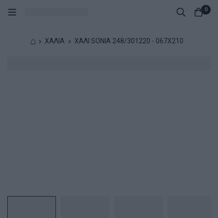
0
⌂
ΧΑΛΙΑ
ΧΑΛΙ SONIA 248/301220 - 067X210