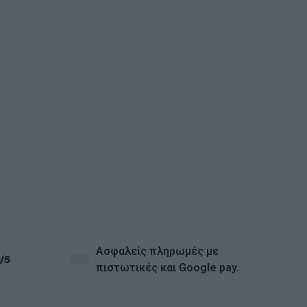
ΧΑΛΙΑ Μ
ΧΑΛΙ G
34,10
Ασφαλείς πληρωμές με
/5
πιστωτικές και Google pay.