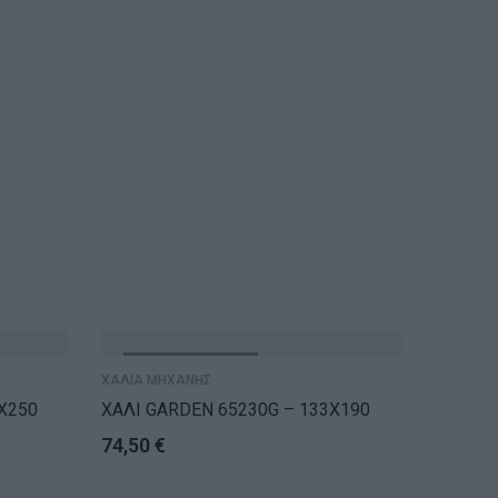
ΕΞΑΝΤΛΗΘΗΚΕ
ΕΞ
ΧΑΛΙΑ ΜΗΧΑΝΗΣ
X250
ΧΑΛΙ GARDEN 65230G – 133X190
74,50
€