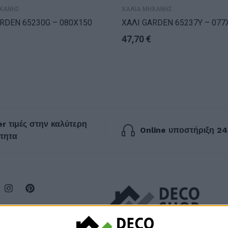
ΧΑΝΗΣ
ΧΑΛΙΑ ΜΗΧΑΝΗΣ
RDEN 65230G – 080X150
ΧΑΛΙ GARDEN 65237Y – 077
47,70
€
r τιμές στην καλύτερη
Online υποστήριξη 24
τητα