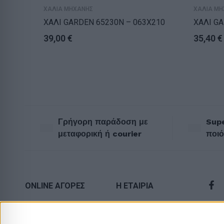
ΧΑΛΙΑ ΜΗΧΑΝΗΣ
ΧΑΛΙΑ ΜΗ
ΧΑΛΙ GARDEN 65230N – 063X210
ΧΑΛΙ GA
39,00
€
35,40
€
Γρήγορη παράδοση με
Supe
μεταφορική ή courier
ποιό
ONLINE ΑΓΟΡΕΣ
Η ΕΤΑΙΡΙΑ
Τρόποι Αποστολής
Πολιτική
Επιστροφών
Τρόποι Πληρωμής