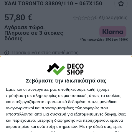
ΧΑΛΙ TORONTO 33809/110 – 067X150
57,80
€
0 Αξιολογήσεις
Αγόρασε τώρα.
Πλήρωσε σε 3 άτοκες
δόσεις.
*Για παραγγελίες 35€ έως 1500€
Προσωρινά εκτός αποθέματος
Κάνε μια ερώτηση
Share
Σεβόμαστε την ιδιωτικότητά σας
Κατηγορίες:
ΧΑΛΙΑ
,
ΧΑΛΙΑ ΜΗΧΑΝΗΣ
Εμείς και οι συνεργάτες μας αποθηκεύουμε και/ή έχουμε
Tags:
ΧΑΛΙΑ
,
ΧΑΛΙΑ ΣΑΛΟΝΙΟΥ
,
πρόσβαση σε πληροφορίες σε μια συσκευή, όπως τα cookies,
και επεξεργαζόμαστε προσωπικά δεδομένα, όπως μοναδικοί
ΧΕΙΜΕΡΙΝΑ ΧΑΛΙΑ
αναγνωριστικοί και προσαρμοσμένες πληροφορίες που
Μάρκα:
NewPlan
αποστέλλονται από μια συσκευή για εξατομικευμένες διαφημίσεις
και περιεχόμενο, μέτρηση διαφήμισης και περιεχομένου, έρευνα
ακροατηρίου και ανάπτυξη υπηρεσιών.
Με την άδειά σας, εμείς