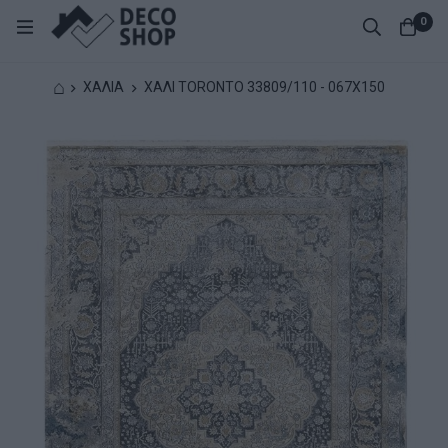
0
⌂
ΧΑΛΙΑ
ΧΑΛΙ TORONTO 33809/110 - 067X150