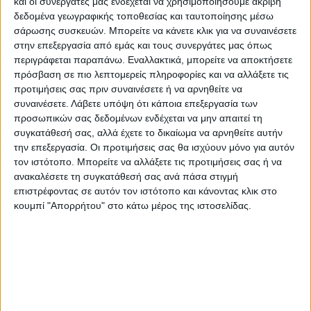
και οι συνεργάτες μας ενδέχεται να χρησιμοποιήσουμε ακριβή
δεδομένα γεωγραφικής τοποθεσίας και ταυτοποίησης μέσω
Εγγυημένες & Ασφαλείς Συναλλαγές
σάρωσης συσκευών. Μπορείτε να κάνετε κλικ για να συναινέσετε
στην επεξεργασία από εμάς και τους συνεργάτες μας όπως
περιγράφεται παραπάνω. Εναλλακτικά, μπορείτε να αποκτήσετε
πρόσβαση σε πιο λεπτομερείς πληροφορίες και να αλλάξετε τις
Περιγραφή
Πληροφορίες
Ερωτήσεις
προτιμήσεις σας πριν συναινέσετε ή να αρνηθείτε να
συναινέσετε.
Λάβετε υπόψη ότι κάποια επεξεργασία των
προσωπικών σας δεδομένων ενδέχεται να μην απαιτεί τη
συγκατάθεσή σας, αλλά έχετε το δικαίωμα να αρνηθείτε αυτήν
Η νέα σειρά Toronto διακρίνεται για τη μοναδική
την επεξεργασία. Οι προτιμήσεις σας θα ισχύουν μόνο για αυτόν
αισθητική και την υψηλή της πυκνότητα. Σε μπεζ, καφέ,
τον ιστότοπο. Μπορείτε να αλλάξετε τις προτιμήσεις σας ή να
ανακαλέσετε τη συγκατάθεσή σας ανά πάσα στιγμή
γκρι τόνους αλλά και πετρόλ λεπτομέρειες, αποτελεί
επιστρέφοντας σε αυτόν τον ιστότοπο και κάνοντας κλικ στο
ιδανική επιλογή για όσους αναζητούν ένα χαλί που
κουμπί "Απορρήτου" στο κάτω μέρος της ιστοσελίδας.
συνδυάζει αρμονικά σύγχρονα αλλά και κλασικά σχέδια.
Στις διαστάσεις χαλιού διατίθεται με λευκά κρόσια.
Χαρακτηριστικά:
Χαλί μηχανοποίητο