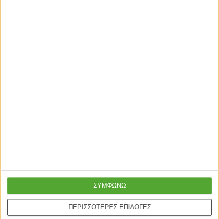
Γρήγορη παράδοση
Super τιμές στην
με μεταφορική ή
καλύτερη ποιότητα
courier
Ασφαλείς πληρωμές με
Online υποστήριξη
ΣΥΜΦΩΝΩ
πιστωτικές και Google
24/5
ΠΕΡΙΣΣΟΤΕΡΕΣ ΕΠΙΛΟΓΕΣ
pay.