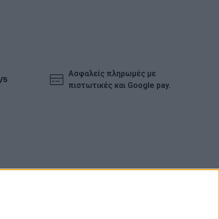
209,0
Ασφαλείς πληρωμές με
/5
πιστωτικές και Google pay.