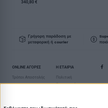
340,80
€
Γρήγορη παράδοση με
Supe
μεταφορική ή courier
ποιό
ONLINE ΑΓΟΡΕΣ
Η ΕΤΑΙΡΙΑ
Τρόποι Αποστολής
Πολιτική
Επιστροφών
Τρόποι Πληρωμής
Οροι χρήσης
Δωροεπιταγές
Προσωπικά
Πολιτική
δεδομένα