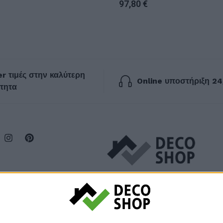
97,80
€
r τιμές στην καλύτερη
Online υποστήριξη 24
τητα