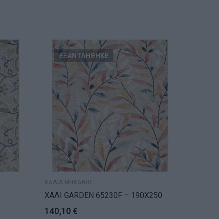
ΕΞΑΝΤΛΗΘΗΚΕ
ΕΞ
ΧΑΛΙΑ ΜΗΧΑΝΗΣ
ΧΑΛΙΑ Μ
ΧΑΛΙ GARDEN 65230F – 190X250
ΧΑΛΙ S
160X23
140,10
€