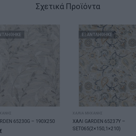
Σχετικά Προϊόντα
ΝΤΛΗΘΗΚΕ
ΕΞΑΝΤΛΗΘΗΚΕ
ΧΑΝΗΣ
ΧΑΛΙΑ ΜΗΧΑΝΗΣ
RDEN 65230G – 190X250
ΧΑΛΙ GARDEN 65237Y –
SET065(2×150,1×210)
€