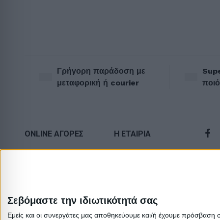
Γρήγορη παράδοση με
Supe
μεταφορική ή courier
ποιό
ONLINE ΑΓΟΡΕΣ
Η ΕΤΑΙΡΙΑ
Τρόποι Αποστολής
Πολιτική
Επιστροφών
Τρόποι Πληρωμής
Οροι χρήσης
Δωροεπιταγές
Σεβόμαστε την ιδιωτικότητά σας
Προσωπικά
Πολιτική
δεδομένα
Εμείς και οι συνεργάτες μας αποθηκεύουμε και/ή έχουμε πρόσβαση 
επιστροφών