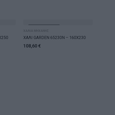
ΕΞΑΝΤΛΗΘΗΚΕ
ΕΞ
ΧΑΛΙΑ ΜΗΧΑΝΗΣ
ΧΑΛΙΑ Μ
X250
ΧΑΛΙ GARDEN 65230N – 160X230
ΧΑΛΙ G
108,60
€
49,60