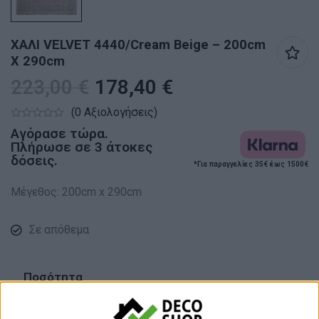
ΧΑΛΙ VELVET 4440/Cream Beige – 200cm
X 290cm
223,00
€
178,40
€
(0 Αξιολογήσεις)
Αγόρασε τώρα.
Πλήρωσε σε 3 άτοκες
δόσεις.
*Για παραγγελίες 35€ έως 1500€
Μέγεθος: 200cm x 290cm
Σε απόθεμα
Ποσότητα