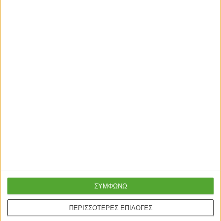
ΧΑΛΙΑ ΜΗΧΑΝΗΣ
ΧΑΛΙΑ ΜΗΧΑΝΗΣ
ΧΑΛΙ GARDEN 65230G –
ΧΑΛΙ GARDEN 65237Y –
SET063(2X150,1X210)
SET065(2×150,1×210)
94,80
€
97,80
€
Γρήγορη παράδοση
Super τιμές στην
με μεταφορική ή
καλύτερη ποιότητα
courier
ΣΥΜΦΩΝΩ
Ασφαλείς πληρωμές με
Online υποστήριξη
ΠΕΡΙΣΣΟΤΕΡΕΣ ΕΠΙΛΟΓΕΣ
πιστωτικές και Google
24/5