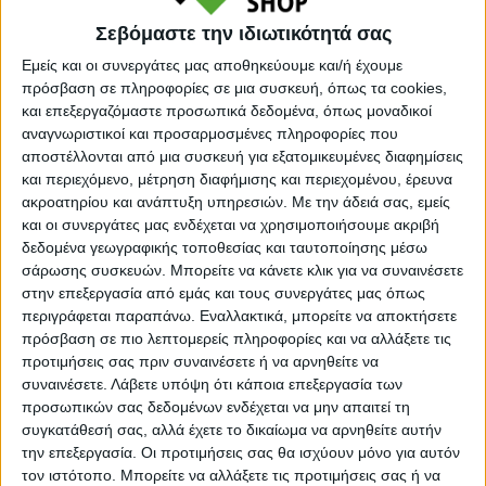
Σεβόμαστε την ιδιωτικότητά σας
Εμείς και οι συνεργάτες μας αποθηκεύουμε και/ή έχουμε
πρόσβαση σε πληροφορίες σε μια συσκευή, όπως τα cookies,
και επεξεργαζόμαστε προσωπικά δεδομένα, όπως μοναδικοί
αναγνωριστικοί και προσαρμοσμένες πληροφορίες που
αποστέλλονται από μια συσκευή για εξατομικευμένες διαφημίσεις
και περιεχόμενο, μέτρηση διαφήμισης και περιεχομένου, έρευνα
ακροατηρίου και ανάπτυξη υπηρεσιών.
Με την άδειά σας, εμείς
Προσθήκη στο καλάθι
και οι συνεργάτες μας ενδέχεται να χρησιμοποιήσουμε ακριβή
δεδομένα γεωγραφικής τοποθεσίας και ταυτοποίησης μέσω
σάρωσης συσκευών. Μπορείτε να κάνετε κλικ για να συναινέσετε
Κωδικός προϊόντος :
149695
στην επεξεργασία από εμάς και τους συνεργάτες μας όπως
περιγράφεται παραπάνω. Εναλλακτικά, μπορείτε να αποκτήσετε
Κάνε μια ερώτηση
Share
πρόσβαση σε πιο λεπτομερείς πληροφορίες και να αλλάξετε τις
προτιμήσεις σας πριν συναινέσετε ή να αρνηθείτε να
συναινέσετε.
Λάβετε υπόψη ότι κάποια επεξεργασία των
Κατηγορίες:
ΑΝΑΓΛΥΦΑ ΧΑΛΙΑ
,
ΧΑΛΙΑ
,
ΧΑΛΙΑ
προσωπικών σας δεδομένων ενδέχεται να μην απαιτεί τη
ΜΗΧΑΝΗΣ
συγκατάθεσή σας, αλλά έχετε το δικαίωμα να αρνηθείτε αυτήν
την επεξεργασία. Οι προτιμήσεις σας θα ισχύουν μόνο για αυτόν
Tags:
vintage
,
ΧΑΛΙΑ
τον ιστότοπο. Μπορείτε να αλλάξετε τις προτιμήσεις σας ή να