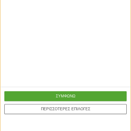
Γρήγορη παράδοση
Super τιμές στην
με μεταφορική ή
καλύτερη ποιότητα
courier
Ασφαλείς πληρωμές με
Online υποστήριξη
πιστωτικές και Google
24/5
pay.
ΣΥΜΦΩΝΩ
ONLINE ΑΓΟΡΕΣ
Τρόποι Αποστολής
ΠΕΡΙΣΣΟΤΕΡΕΣ ΕΠΙΛΟΓΕΣ
Τρόποι Πληρωμής
Δωροεπιταγές