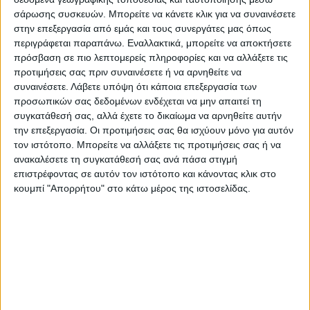
σε συνδυασμό με πλέξη chenille. Πρόκειται για σειρά με
σάρωσης συσκευών. Μπορείτε να κάνετε κλικ για να συναινέσετε
εξαιρετική ποιότητα και μοναδικά χρώματα. Διατίθενται
στην επεξεργασία από εμάς και τους συνεργάτες μας όπως
περιγράφεται παραπάνω. Εναλλακτικά, μπορείτε να αποκτήσετε
σε πολύ μεγάλη γκάμα κλασικών και μοντέρνων σχεδίων
πρόσβαση σε πιο λεπτομερείς πληροφορίες και να αλλάξετε τις
και πληθώρα διαστάσεων.
προτιμήσεις σας πριν συναινέσετε ή να αρνηθείτε να
συναινέσετε.
Λάβετε υπόψη ότι κάποια επεξεργασία των
Χαρακτηριστικά:
προσωπικών σας δεδομένων ενδέχεται να μην απαιτεί τη
συγκατάθεσή σας, αλλά έχετε το δικαίωμα να αρνηθείτε αυτήν
την επεξεργασία. Οι προτιμήσεις σας θα ισχύουν μόνο για αυτόν
Χαλί μηχανοποίητο ανάγλυφο
τον ιστότοπο. Μπορείτε να αλλάξετε τις προτιμήσεις σας ή να
Σύνθεση: 100% Viscose
ανακαλέσετε τη συγκατάθεσή σας ανά πάσα στιγμή
επιστρέφοντας σε αυτόν τον ιστότοπο και κάνοντας κλικ στο
Ύψος πέλους: 3,5mm
κουμπί "Απορρήτου" στο κάτω μέρος της ιστοσελίδας.
2
Συνολικό βάρος: 1.600gr/m
2
Πυκνότητα:
820.000 κόμποι/m
Προέλευση: Βέλγιο
ο
Πλενόμενο στους 30
C με ήπιο καθαριστικό
Συνίσταται στεγνό καθάρισμα