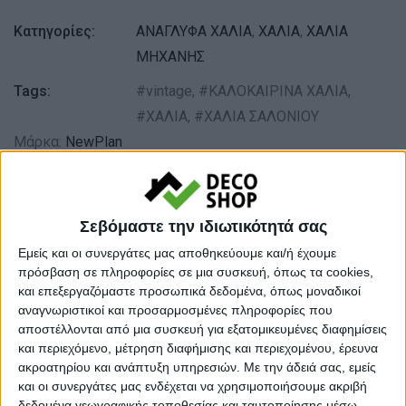
Κατηγορίες:
ΑΝΑΓΛΥΦΑ ΧΑΛΙΑ
,
ΧΑΛΙΑ
,
ΧΑΛΙΑ
ΜΗΧΑΝΗΣ
Tags:
vintage
,
ΚΑΛΟΚΑΙΡΙΝΑ ΧΑΛΙΑ
,
ΧΑΛΙΑ
,
ΧΑΛΙΑ ΣΑΛΟΝΙΟΥ
Μάρκα:
NewPlan
Σεβόμαστε την ιδιωτικότητά σας
Εγγυημένες & Ασφαλείς Συναλλαγές
Εμείς και οι συνεργάτες μας αποθηκεύουμε και/ή έχουμε
πρόσβαση σε πληροφορίες σε μια συσκευή, όπως τα cookies,
και επεξεργαζόμαστε προσωπικά δεδομένα, όπως μοναδικοί
αναγνωριστικοί και προσαρμοσμένες πληροφορίες που
Περιγραφή
Πληροφορίες
Ερωτήσεις
αποστέλλονται από μια συσκευή για εξατομικευμένες διαφημίσεις
και περιεχόμενο, μέτρηση διαφήμισης και περιεχομένου, έρευνα
ακροατηρίου και ανάπτυξη υπηρεσιών.
Με την άδειά σας, εμείς
και οι συνεργάτες μας ενδέχεται να χρησιμοποιήσουμε ακριβή
Τα Vintage είναι ανάγλυφα χαλιά με 100% viscose νήματα
δεδομένα γεωγραφικής τοποθεσίας και ταυτοποίησης μέσω