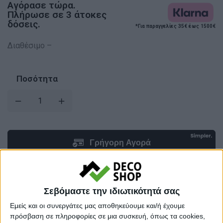
Αγόρασε τώρα.
Πλήρωσε σε 3 άτοκες
δόσεις.
*Για παραγγελίες 35€ έως 1500€
Διαθέσιμο –
Ποσότητα
Σεβόμαστε την ιδιωτικότητά σας
Εμείς και οι συνεργάτες μας αποθηκεύουμε και/ή έχουμε
Προσθήκη στο καλάθι
πρόσβαση σε πληροφορίες σε μια συσκευή, όπως τα cookies,