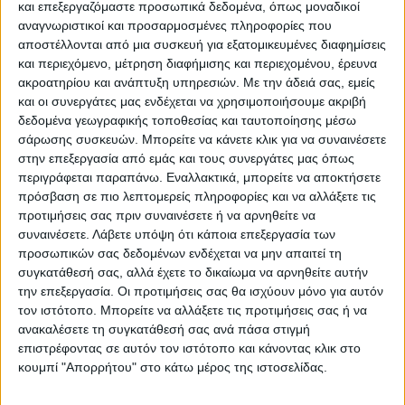
και επεξεργαζόμαστε προσωπικά δεδομένα, όπως μοναδικοί
Κωδικός προϊόντος :
171207
αναγνωριστικοί και προσαρμοσμένες πληροφορίες που
αποστέλλονται από μια συσκευή για εξατομικευμένες διαφημίσεις
και περιεχόμενο, μέτρηση διαφήμισης και περιεχομένου, έρευνα
Κάνε μια ερώτηση
Share
ακροατηρίου και ανάπτυξη υπηρεσιών.
Με την άδειά σας, εμείς
και οι συνεργάτες μας ενδέχεται να χρησιμοποιήσουμε ακριβή
Κατηγορία:
ΤΕΧΝΗΤΑ ΔΕΝΤΡΑ
δεδομένα γεωγραφικής τοποθεσίας και ταυτοποίησης μέσω
σάρωσης συσκευών. Μπορείτε να κάνετε κλικ για να συναινέσετε
Tag:
ΤΕΧΝΗΤΑ ΦΥΤΑ
στην επεξεργασία από εμάς και τους συνεργάτες μας όπως
περιγράφεται παραπάνω. Εναλλακτικά, μπορείτε να αποκτήσετε
Μάρκα:
Marhome
πρόσβαση σε πιο λεπτομερείς πληροφορίες και να αλλάξετε τις
προτιμήσεις σας πριν συναινέσετε ή να αρνηθείτε να
συναινέσετε.
Λάβετε υπόψη ότι κάποια επεξεργασία των
προσωπικών σας δεδομένων ενδέχεται να μην απαιτεί τη
Εγγυημένες & Ασφαλείς Συναλλαγές
συγκατάθεσή σας, αλλά έχετε το δικαίωμα να αρνηθείτε αυτήν
την επεξεργασία. Οι προτιμήσεις σας θα ισχύουν μόνο για αυτόν
τον ιστότοπο. Μπορείτε να αλλάξετε τις προτιμήσεις σας ή να
ανακαλέσετε τη συγκατάθεσή σας ανά πάσα στιγμή
επιστρέφοντας σε αυτόν τον ιστότοπο και κάνοντας κλικ στο
Περιγραφή
Πληροφορίες
Αξιολογήσεις (0)
κουμπί "Απορρήτου" στο κάτω μέρος της ιστοσελίδας.