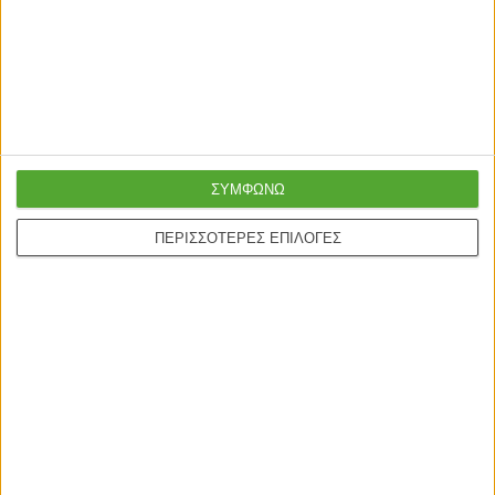
Super τιμές στην
με μεταφορική ή
καλύτερη ποιότητα
courier
Ασφαλείς πληρωμές με
Online υποστήριξη
πιστωτικές και Google
24/5
pay.
ΣΥΜΦΩΝΩ
ΠΕΡΙΣΣΟΤΕΡΕΣ ΕΠΙΛΟΓΕΣ
ONLINE ΑΓΟΡΕΣ
Τρόποι Αποστολής
Τρόποι Πληρωμής
Δωροεπιταγές
Πολιτική επιστροφών