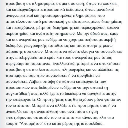
Συσκευασίες 
πρόσβαση σε πληροφορίες σε μια συσκευή, όπως τα cookies,
και επεξεργαζόμαστε προσωπικά δεδομένα, όπως μοναδικοί
Περιγραφή
Μικτό
Καθαρό
Βασικός
Βήμα
Π
αναγνωριστικοί και προσαρμοσμένες πληροφορίες που
Συσκευασίας
Βάρος
Βάρος
Όγκος
Όγκου
αποστέλλονται από μια συσκευή για εξατομικευμένες διαφημίσεις
και περιεχόμενο, μέτρηση διαφήμισης και περιεχομένου, έρευνα
BOX A
30
29.5
0.07544
0
ακροατηρίου και ανάπτυξη υπηρεσιών.
Με την άδειά σας, εμείς
και οι συνεργάτες μας ενδέχεται να χρησιμοποιήσουμε ακριβή
BOX B
33
32.5
0.085376
0
δεδομένα γεωγραφικής τοποθεσίας και ταυτοποίησης μέσω
σάρωσης συσκευών. Μπορείτε να κάνετε κλικ για να συναινέσετε
BOX C
23
22.6
0.04752
0
στην επεξεργασία από εμάς και τους συνεργάτες μας όπως
περιγράφεται παραπάνω. Εναλλακτικά, μπορείτε να αποκτήσετε
πρόσβαση σε πιο λεπτομερείς πληροφορίες και να αλλάξετε τις
BOX D
10
9.6
0.02754
0
προτιμήσεις σας πριν συναινέσετε ή να αρνηθείτε να
συναινέσετε.
Λάβετε υπόψη ότι κάποια επεξεργασία των
προσωπικών σας δεδομένων ενδέχεται να μην απαιτεί τη
συγκατάθεσή σας, αλλά έχετε το δικαίωμα να αρνηθείτε αυτήν
την επεξεργασία. Οι προτιμήσεις σας θα ισχύουν μόνο για αυτόν
Σχετικά Προϊόντα
τον ιστότοπο. Μπορείτε να αλλάξετε τις προτιμήσεις σας ή να
ανακαλέσετε τη συγκατάθεσή σας ανά πάσα στιγμή
επιστρέφοντας σε αυτόν τον ιστότοπο και κάνοντας κλικ στο
ΝΕΟ
κουμπί "Απορρήτου" στο κάτω μέρος της ιστοσελίδας.