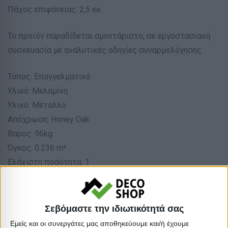
Πάχος επιφάνειας: 2,5 εκ.
Το προϊόν παραδίδεται αμοντάριστο, σε εργοστασιακή
συσκευασία με αναλυτικές οδηγίες συναρμολόγησης.
Τύπος: Επαγγελματικό
Υλικό: Μελαμίνη
Υλικό: Μέταλλο
Απόχρωση: Honey Oak
Βαρος: 96kg
Όγκος: 0.236 m³
Ελάχιστη ποσότητα: 1
Επόμενη εκτιμώμενη ημερομηνία παραλαβής:
Διαστάσεις
Σεβόμαστε την ιδιωτικότητά σας
Εμείς και οι συνεργάτες μας αποθηκεύουμε και/ή έχουμε