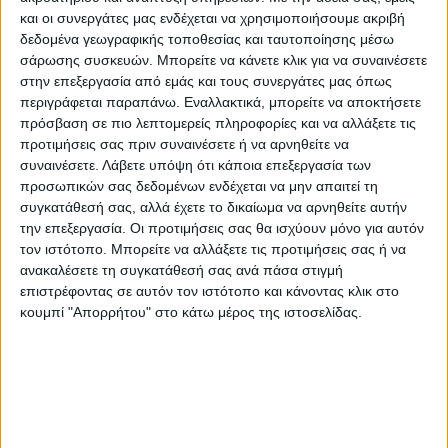
και οι συνεργάτες μας ενδέχεται να χρησιμοποιήσουμε ακριβή
δεδομένα γεωγραφικής τοποθεσίας και ταυτοποίησης μέσω
σάρωσης συσκευών. Μπορείτε να κάνετε κλικ για να συναινέσετε
Εγγυημένες & Ασφαλείς Συναλλαγές
στην επεξεργασία από εμάς και τους συνεργάτες μας όπως
περιγράφεται παραπάνω. Εναλλακτικά, μπορείτε να αποκτήσετε
πρόσβαση σε πιο λεπτομερείς πληροφορίες και να αλλάξετε τις
προτιμήσεις σας πριν συναινέσετε ή να αρνηθείτε να
Περιγραφή
Πληροφορίες
Αξιολογήσεις (0)
συναινέσετε.
Λάβετε υπόψη ότι κάποια επεξεργασία των
προσωπικών σας δεδομένων ενδέχεται να μην απαιτεί τη
συγκατάθεσή σας, αλλά έχετε το δικαίωμα να αρνηθείτε αυτήν
την επεξεργασία. Οι προτιμήσεις σας θα ισχύουν μόνο για αυτόν
01/09/2024
τον ιστότοπο. Μπορείτε να αλλάξετε τις προτιμήσεις σας ή να
ανακαλέσετε τη συγκατάθεσή σας ανά πάσα στιγμή
Έπιπλο τηλεόρασης sarakino μαύρο 120x30x44cm.
επιστρέφοντας σε αυτόν τον ιστότοπο και κάνοντας κλικ στο
κουμπί "Απορρήτου" στο κάτω μέρος της ιστοσελίδας.
Βαρος: 27.1 kg
Υλικό: Μοριοσανίδα
Μέγιστη Διάσταση Τηλεόρασης: 40