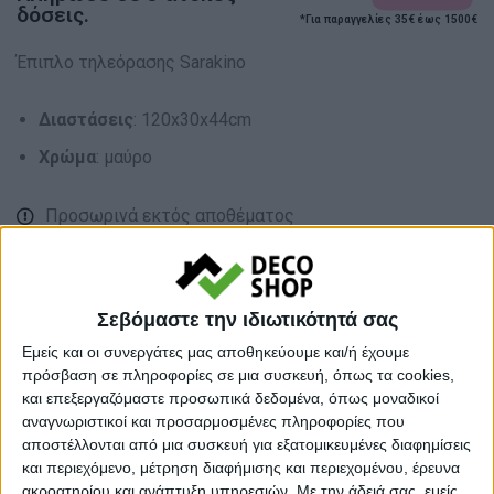
δόσεις.
*Για παραγγελίες 35€ έως 1500€
Έπιπλο τηλεόρασης Sarakino
Διαστάσεις
: 120x30x44cm
Χρώμα
: μαύρο
Προσωρινά εκτός αποθέματος
Κάνε μια ερώτηση
Share
Σεβόμαστε την ιδιωτικότητά σας
Μεγάλο βάρος:
Βαριά προιοντα
Εμείς και οι συνεργάτες μας αποθηκεύουμε και/ή έχουμε
πρόσβαση σε πληροφορίες σε μια συσκευή, όπως τα cookies,
Κατηγορία:
ΕΠΙΠΛΑ TV
και επεξεργαζόμαστε προσωπικά δεδομένα, όπως μοναδικοί
αναγνωριστικοί και προσαρμοσμένες πληροφορίες που
Tag:
ΕΠΙΠΛΑ TV
αποστέλλονται από μια συσκευή για εξατομικευμένες διαφημίσεις
Μάρκα:
ArteLibre
και περιεχόμενο, μέτρηση διαφήμισης και περιεχομένου, έρευνα
ακροατηρίου και ανάπτυξη υπηρεσιών.
Με την άδειά σας, εμείς