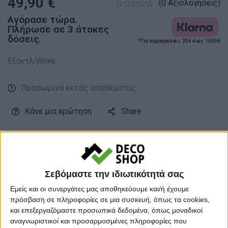
49,90
€
(0 Αξιολογήσεις)
Αγόρασε τώρα.
Πλήρωσε σε 3 άτοκες
δόσεις.
*Για παραγγελίες 35€ έως 1500€
Εξαντλήθηκε
Προσωρινά εκτός αποθέματος
Κάνε μια ερώτηση
Share
Μεγάλο βάρος:
Βαριά προιοντα
Κατηγορία:
ΕΠΙΠΛΑ TV
Σεβόμαστε την ιδιωτικότητά σας
Tag:
ΕΠΙΠΛΑ TV
Εμείς και οι συνεργάτες μας αποθηκεύουμε και/ή έχουμε
Μάρκα:
Pakoworld
πρόσβαση σε πληροφορίες σε μια συσκευή, όπως τα cookies,
και επεξεργαζόμαστε προσωπικά δεδομένα, όπως μοναδικοί
αναγνωριστικοί και προσαρμοσμένες πληροφορίες που