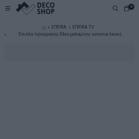
0
⌂
ΕΠΙΠΛΑ
ΕΠΙΠΛΑ TV
Έπιπλο τηλεόρασης Ellon μελαμίνης sonoma-λευκό
120x40x41εκ.