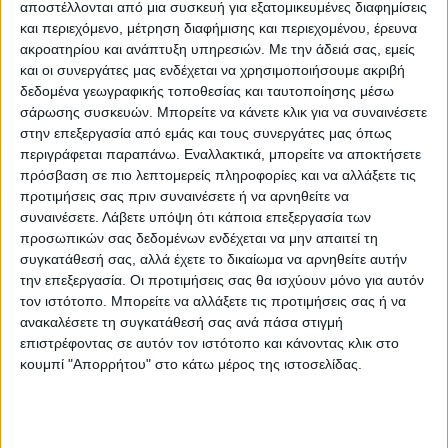
αποστέλλονται από μια συσκευή για εξατομικευμένες διαφημίσεις
και περιεχόμενο, μέτρηση διαφήμισης και περιεχομένου, έρευνα
Εγγυημένες & Ασφαλείς Συναλλαγές
ακροατηρίου και ανάπτυξη υπηρεσιών.
Με την άδειά σας, εμείς
και οι συνεργάτες μας ενδέχεται να χρησιμοποιήσουμε ακριβή
δεδομένα γεωγραφικής τοποθεσίας και ταυτοποίησης μέσω
σάρωσης συσκευών. Μπορείτε να κάνετε κλικ για να συναινέσετε
Περιγραφή
Πληροφορίες
Αξιολογήσεις (0)
στην επεξεργασία από εμάς και τους συνεργάτες μας όπως
περιγράφεται παραπάνω. Εναλλακτικά, μπορείτε να αποκτήσετε
πρόσβαση σε πιο λεπτομερείς πληροφορίες και να αλλάξετε τις
προτιμήσεις σας πριν συναινέσετε ή να αρνηθείτε να
Έπιπλο τηλεόρασης Ellon pakoworld μελαμίνης sonoma-
συναινέσετε.
Λάβετε υπόψη ότι κάποια επεξεργασία των
προσωπικών σας δεδομένων ενδέχεται να μην απαιτεί τη
λευκό 120x40x41εκ.Είσαι λάτρης του κλασικού; Και
συγκατάθεσή σας, αλλά έχετε το δικαίωμα να αρνηθείτε αυτήν
ψάχνεις ένα έπιπλο τηλεόρασης για να ολοκληρώσεις τη
την επεξεργασία. Οι προτιμήσεις σας θα ισχύουν μόνο για αυτόν
διακόσμηση του καθιστικού σου;Αν ναι, τότε η Ellon είναι
τον ιστότοπο. Μπορείτε να αλλάξετε τις προτιμήσεις σας ή να
ανακαλέσετε τη συγκατάθεσή σας ανά πάσα στιγμή
για σένα. Ο σχεδιασμός, η κατασκευή από ποιοτικά υλικά
επιστρέφοντας σε αυτόν τον ιστότοπο και κάνοντας κλικ στο
και οι χώροι αποθήκευσης αναδεικνύουν αυτό το έπιπλο
κουμπί "Απορρήτου" στο κάτω μέρος της ιστοσελίδας.
ως εύχρηστο και απαραίτητο για κάθε χώρο.Τεχνικά
χαρακτηριστικά:* Κατασκευή από μελαμίνη 15mm υψηλής
ποιότητας μοριοσανίδα με επένδυση μελαμίνης, με