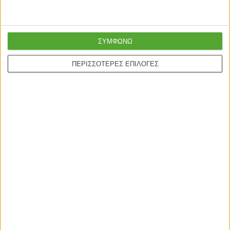
Ασφαλείς πληρωμές με
Online υποστήριξη
πιστωτικές και Google
24/5
ΣΥΜΦΩΝΩ
pay.
ΠΕΡΙΣΣΟΤΕΡΕΣ ΕΠΙΛΟΓΕΣ
ONLINE ΑΓΟΡΕΣ
Τρόποι Αποστολής
Τρόποι Πληρωμής
Δωροεπιταγές
Πολιτική επιστροφών
Η ΕΤΑΙΡΙΑ