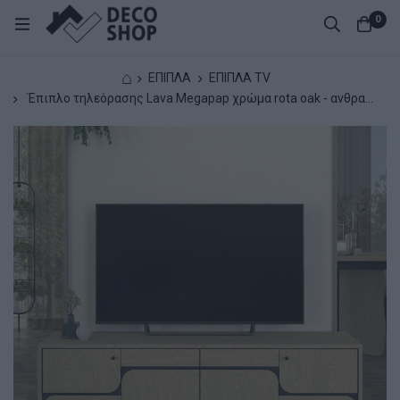
0
⌂
ΕΠΙΠΛΑ
ΕΠΙΠΛΑ TV
Έπιπλο τηλεόρασης Lava Megapap χρώμα rota oak - ανθρακί
150x35x51,3εκ.