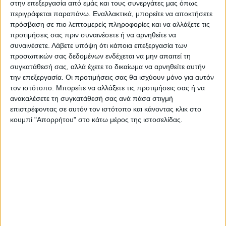
στην επεξεργασία από εμάς και τους συνεργάτες μας όπως
περιγράφεται παραπάνω. Εναλλακτικά, μπορείτε να αποκτήσετε
Περιγραφή
Πληροφορίες
Ερωτήσεις
πρόσβαση σε πιο λεπτομερείς πληροφορίες και να αλλάξετε τις
προτιμήσεις σας πριν συναινέσετε ή να αρνηθείτε να
συναινέσετε.
Λάβετε υπόψη ότι κάποια επεξεργασία των
προσωπικών σας δεδομένων ενδέχεται να μην απαιτεί τη
Έπιπλο τηλεόρασης Lava Megapap χρώμα rota oak –
συγκατάθεσή σας, αλλά έχετε το δικαίωμα να αρνηθείτε αυτήν
ανθρακί 150x35x51,3εκ.
την επεξεργασία. Οι προτιμήσεις σας θα ισχύουν μόνο για αυτόν
τον ιστότοπο. Μπορείτε να αλλάξετε τις προτιμήσεις σας ή να
ανακαλέσετε τη συγκατάθεσή σας ανά πάσα στιγμή
επιστρέφοντας σε αυτόν τον ιστότοπο και κάνοντας κλικ στο
Τεχνικά χαρακτηριστικά:
κουμπί "Απορρήτου" στο κάτω μέρος της ιστοσελίδας.
Χρώμα: rota oak – ανθρακί
Διαστάσεις: Μήκος 150 x Βάθος 35 x Ύψος 51,3 εκ.
Πάχος μελαμίνης: 18mm.
Το έπιπλο φέρει δύο ευρύχωρα ντουλάπια για
αποθήκευση αντικειμένων.
Συνδυάζεται ιδανικά με τη σειρά επίπλων Lava για μια