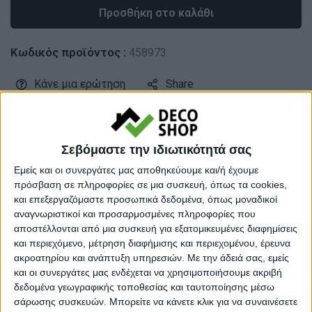
Προσθήκη στο καλάθι
Κωδικός προϊόντος :
458973
Κάνε μια ερώτηση
Share
Μεγάλο βάρος:
Βαριά προιοντα
Σεβόμαστε την ιδιωτικότητά σας
Κατηγορία:
ΕΠΙΠΛΑ TV
Εμείς και οι συνεργάτες μας αποθηκεύουμε και/ή έχουμε
Tag:
ΕΠΙΠΛΑ TV
πρόσβαση σε πληροφορίες σε μια συσκευή, όπως τα cookies,
και επεξεργαζόμαστε προσωπικά δεδομένα, όπως μοναδικοί
Μάρκα:
Megapap
αναγνωριστικοί και προσαρμοσμένες πληροφορίες που
αποστέλλονται από μια συσκευή για εξατομικευμένες διαφημίσεις
και περιεχόμενο, μέτρηση διαφήμισης και περιεχομένου, έρευνα
ακροατηρίου και ανάπτυξη υπηρεσιών.
Με την άδειά σας, εμείς
και οι συνεργάτες μας ενδέχεται να χρησιμοποιήσουμε ακριβή
Εγγυημένες & Ασφαλείς Συναλλαγές
δεδομένα γεωγραφικής τοποθεσίας και ταυτοποίησης μέσω
σάρωσης συσκευών. Μπορείτε να κάνετε κλικ για να συναινέσετε