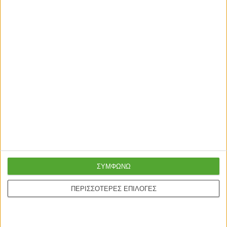
ΑΝΑΜΕΝΕΤΑΙ
ΕΠΙΠΛΑ TV
ΕΠΙΠΛΑ TV
Έπιπλο τηλεόρασης επιτοίχιο
Έπιπλο τηλεόρασης επιτοίχιο
Roscoe λευκό-oak
Serit sonoma 100×31.6×29.6εκ
100×31.5×29.5εκ
59,00
€
53,00
€
ΣΥΜΦΩΝΩ
ΠΕΡΙΣΣΟΤΕΡΕΣ ΕΠΙΛΟΓΕΣ
Γρήγορη παράδοση
Super τιμές στην