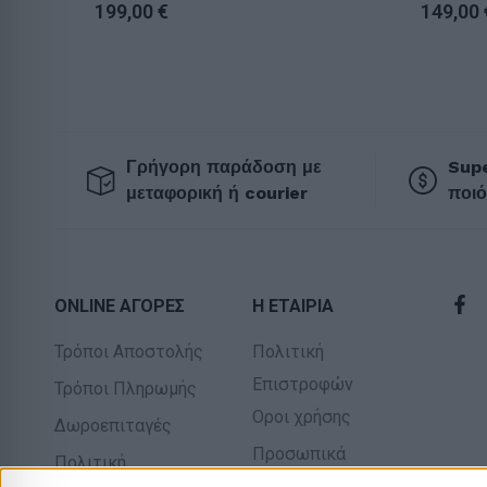
199,00
€
149,00
Γρήγορη παράδοση με
Supe
μεταφορική ή courier
ποιό
ONLINE ΑΓΟΡΕΣ
Η ΕΤΑΙΡΙΑ
Τρόποι Αποστολής
Πολιτική
Επιστροφών
Τρόποι Πληρωμής
Οροι χρήσης
Δωροεπιταγές
Προσωπικά
Πολιτική
δεδομένα