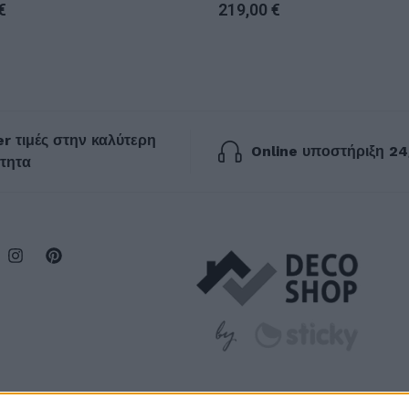
150×200εκ
€
219,00
€
r τιμές στην καλύτερη
Online υποστήριξη 24
τητα