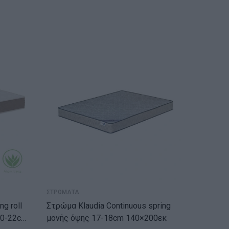
ΑΝΑ
ΣΤΡΩΜΑΤΑ
ΣΤΡΩΜΑΤ
Στρώμα Klaudia Continuous spring
Στρώμα Diamond
20-22cm
μονής όψης 17-18cm 140×200εκ
memory