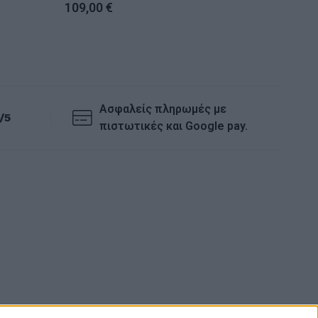
109,00
€
359,0
Ασφαλείς πληρωμές με
/5
πιστωτικές και Google pay.