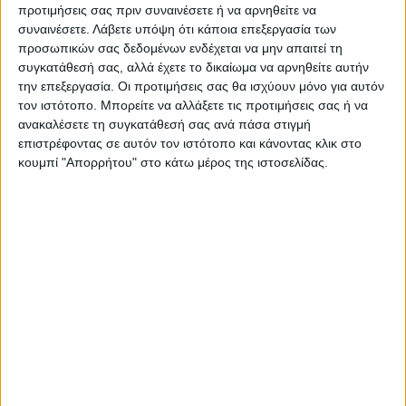
Πληροφορίες
Αξιολογήσεις (0)
Ερωτήσεις
προτιμήσεις σας πριν συναινέσετε ή να αρνηθείτε να
συναινέσετε.
Λάβετε υπόψη ότι κάποια επεξεργασία των
προσωπικών σας δεδομένων ενδέχεται να μην απαιτεί τη
συγκατάθεσή σας, αλλά έχετε το δικαίωμα να αρνηθείτε αυτήν
Βάρος
124,94000000 kg
την επεξεργασία. Οι προτιμήσεις σας θα ισχύουν μόνο για αυτόν
brand
pakoworld
τον ιστότοπο. Μπορείτε να αλλάξετε τις προτιμήσεις σας ή να
ανακαλέσετε τη συγκατάθεσή σας ανά πάσα στιγμή
επιστρέφοντας σε αυτόν τον ιστότοπο και κάνοντας κλικ στο
κουμπί "Απορρήτου" στο κάτω μέρος της ιστοσελίδας.
Σχετικά Προϊόντα
ΑΝΑΜΕΝΕΤΑΙ
ΦΟΙΤΗΤΙΚΑ ΠΑΚΕΤΑ
ΦΟΙΤΗΤΙΚΑ ΠΑΚΕΤΑ