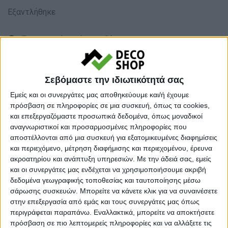
Εξαντλήθηκε
Προσωρινά εκτός αποθέματος
Κάνε μια ερώτηση
Share
Σεβόμαστε την ιδιωτικότητά σας
Ογκώδη Προιοντα:
Ογκώδη (Oversize)
Εμείς και οι συνεργάτες μας αποθηκεύουμε και/ή έχουμε
πρόσβαση σε πληροφορίες σε μια συσκευή, όπως τα cookies,
Κατηγορία:
ΦΟΙΤΗΤΙΚΑ ΠΑΚΕΤΑ
και επεξεργαζόμαστε προσωπικά δεδομένα, όπως μοναδικοί
αναγνωριστικοί και προσαρμοσμένες πληροφορίες που
Μάρκα:
Pakoworld
αποστέλλονται από μια συσκευή για εξατομικευμένες διαφημίσεις
και περιεχόμενο, μέτρηση διαφήμισης και περιεχομένου, έρευνα
ακροατηρίου και ανάπτυξη υπηρεσιών.
Με την άδειά σας, εμείς
και οι συνεργάτες μας ενδέχεται να χρησιμοποιήσουμε ακριβή
δεδομένα γεωγραφικής τοποθεσίας και ταυτοποίησης μέσω
Εγγυημένες & Ασφαλείς Συναλλαγές
σάρωσης συσκευών. Μπορείτε να κάνετε κλικ για να συναινέσετε
στην επεξεργασία από εμάς και τους συνεργάτες μας όπως
περιγράφεται παραπάνω. Εναλλακτικά, μπορείτε να αποκτήσετε
πρόσβαση σε πιο λεπτομερείς πληροφορίες και να αλλάξετε τις