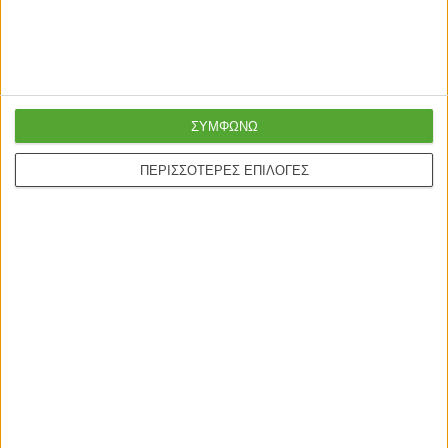
ONLINE ΑΓΟΡΕΣ
Τρόποι Αποστολής
Τρόποι Πληρωμής
ΣΥΜΦΩΝΩ
Δωροεπιταγές
ΠΕΡΙΣΣΟΤΕΡΕΣ ΕΠΙΛΟΓΕΣ
Πολιτική επιστροφών
Η ΕΤΑΙΡΙΑ
Πολιτική Επιστροφών
Οροι χρήσης
Προσωπικά δεδομένα
Σχετικά με εμάς