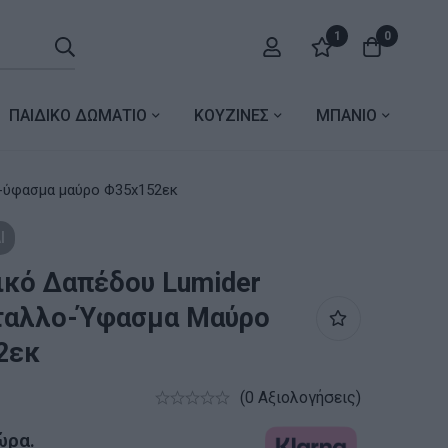
1
0
ΠΑΙΔΙΚΟ ΔΩΜΑΤΙΟ
ΚΟΥΖΙΝΕΣ
ΜΠΑΝΙΟ
umider Ε27 μέταλλο-ύφασμα μαύρο Φ35x152εκ
Ι
κό Δαπέδου Lumider
ταλλο-Ύφασμα Μαύρο
2εκ
(0 Αξιολογήσεις)
ώρα.