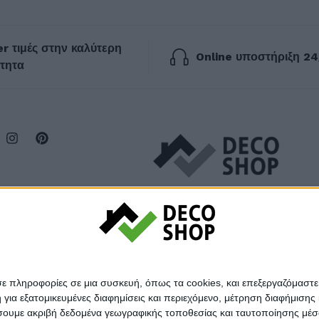
r τιμές στην καλύτερη
Online υποστήριξη 24
τητα
σε πληροφορίες σε μια συσκευή, όπως τα cookies, και επεξεργαζόμαστ
α εξατομικευμένες διαφημίσεις και περιεχόμενο, μέτρηση διαφήμισης 
οιήσουμε ακριβή δεδομένα γεωγραφικής τοποθεσίας και ταυτοποίησης μέ