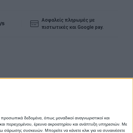
Ασφαλείς πληρωμές με
/5
πιστωτικές και Google pay.
ε προσωπικά δεδομένα, όπως μοναδικοί αναγνωριστικοί και
και περιεχομένου, έρευνα ακροατηρίου και ανάπτυξη υπηρεσιών.
Με
σω σάρωσης συσκευών. Μπορείτε να κάνετε κλικ για να συναινέσετε