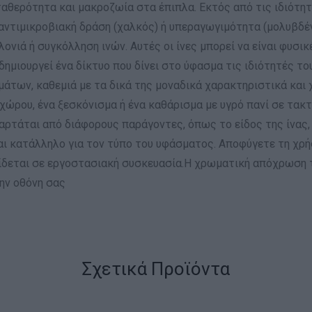
ταθερότητα και μακροζωία στα έπιπλα. Εκτός από τις ιδιότ
 αντιμικροβιακή δράση (χαλκός) ή υπεραγωγιμότητα (μολυβδένι
ονιά ή συγκόλληση ινών. Αυτές οι ίνες μπορεί να είναι φυσικέ
μιουργεί ένα δίκτυο που δίνει στο ύφασμα τις ιδιότητές του
μάτων, καθεμιά με τα δικά της μοναδικά χαρακτηριστικά και
ώρου, ένα ξεσκόνισμα ή ένα καθάρισμα με υγρό πανί σε τακτ
αρτάται από διάφορους παράγοντες, όπως το είδος της ίνας, 
αι κατάλληλο για τον τύπο του υφάσματος. Αποφύγετε τη χρή
δίδεται σε εργοστασιακή συσκευασία.Η χρωματική απόχρωση 
ην οθόνη σας
Σχετικά Προϊόντα