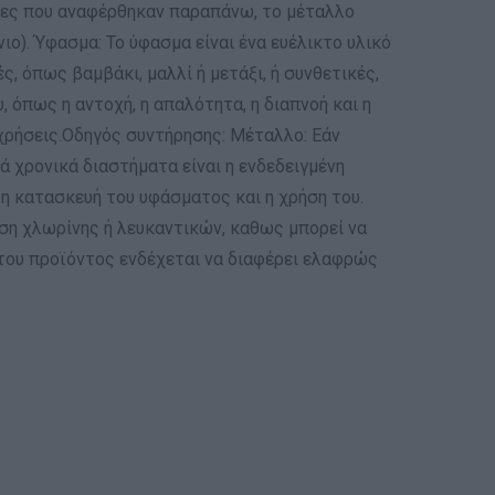
ητες που αναφέρθηκαν παραπάνω, το μέταλλο
ο). Ύφασμα: Το ύφασμα είναι ένα ευέλικτο υλικό
ς, όπως βαμβάκι, μαλλί ή μετάξι, ή συνθετικές,
, όπως η αντοχή, η απαλότητα, η διαπνοή και η
 χρήσεις.Οδηγός συντήρησης: Μέταλλο: Εάν
ά χρονικά διαστήματα είναι η ενδεδειγμένη
η κατασκευή του υφάσματος και η χρήση του.
ση χλωρίνης ή λευκαντικών, καθως μπορεί να
του προϊόντος ενδέχεται να διαφέρει ελαφρώς