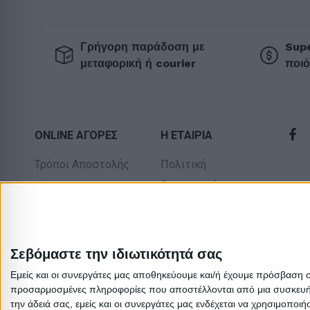
Γρήγορη παράδοση με
Supe
μεταφορική ή courier
ποιό
ONLINE ΑΓΟΡΕΣ
Η ΕΤΑΙΡΙΑ
Τρόποι Αποστολής
Πολιτική
Επιστροφών
Τρόποι Πληρωμής
Οροι χρήσης
Δωροεπιταγές
Προσωπικά
Πολιτική
δεδομένα
Σεβόμαστε την ιδιωτικότητά σας
επιστροφών
Σχετικά με εμάς
Εμείς και οι συνεργάτες μας αποθηκεύουμε και/ή έχουμε πρόσβαση 
προσαρμοσμένες πληροφορίες που αποστέλλονται από μια συσκευή γι
την άδειά σας, εμείς και οι συνεργάτες μας ενδέχεται να χρησιμοπ