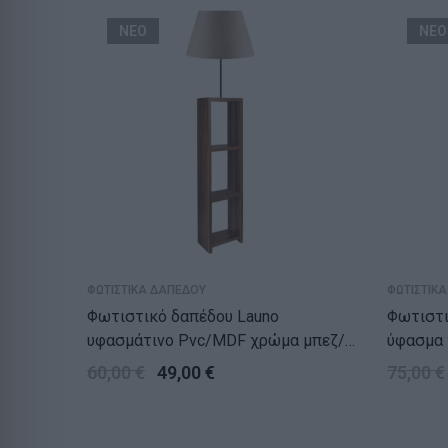
ΝΕΟ
ΝΕΟ
ΦΩΤΙΣΤΙΚΑ ΔΑΠΕΔΟΥ
ΦΩΤΙΣΤΙΚ
Φωτιστικό δαπέδου Launo
Φωτιστικό 
υφασμάτινο Pvc/MDF χρώμα μπεζ/
ύφασμα 
καρυδί 38x38x150εκ.
38x21x1
60,00
€
49,00
€
75,00
€