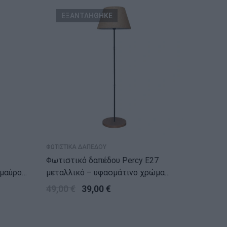
ΕΞΑΝΤΛΗΘΗΚΕ
ΝΕ
ΦΩΤΙΣΤΙΚΑ ΔΑΠΕΔΟΥ
ΦΩΤΙΣΤΙΚ
Φωτιστικό δαπέδου Percy E27
Φωτιστικ
/μαύρο
μεταλλικό – υφασμάτινο χρώμα
ύφασμα
μαύρο – καφέ Φ36×145εκ.
38x21x
49,00
€
39,00
€
24,00