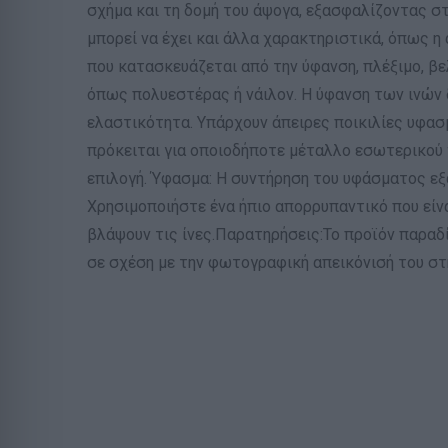
σχήμα και τη δομή του άψογα, εξασφαλίζοντας σ
μπορεί να έχει και άλλα χαρακτηριστικά, όπως η
που κατασκευάζεται από την ύφανση, πλέξιμο, βελ
όπως πολυεστέρας ή νάιλον. Η ύφανση των ινών δη
ελαστικότητα. Υπάρχουν άπειρες ποικιλίες υφασ
πρόκειται για οποιοδήποτε μέταλλο εσωτερικού χ
επιλογή. Ύφασμα: Η συντήρηση του υφάσματος εξ
Χρησιμοποιήστε ένα ήπιο απορρυπαντικό που είν
βλάψουν τις ίνες.Παρατηρήσεις:Το προϊόν παρα
σε σχέση με την φωτογραφική απεικόνισή του στ