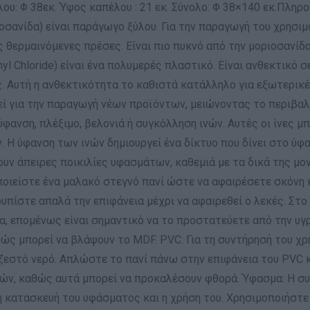
υ: Φ 38εκ. Ύψος καπέλου : 21 εκ. Σύνολο: Φ 38×140 εκ.Πληρο
νοσανίδα) είναι παράγωγο ξύλου. Για την παραγωγή του χρησιμ
ς θερμαινόμενες πρέσες. Είναι πιο πυκνό από την μοριοσανίδα 
nyl Chloride) είναι ένα πολυμερές πλαστικό. Είναι ανθεκτικ
. Αυτή η ανθεκτικότητα το καθιστά κατάλληλο για εξωτερικέ
ί για την παραγωγή νέων προϊόντων, μειώνοντας το περιβαλ
φανση, πλέξιμο, βελονιά ή συγκόλληση ινών. Αυτές οι ίνες μπ
. Η ύφανση των ινών δημιουργεί ένα δίκτυο που δίνει στο ύφα
ουν άπειρες ποικιλίες υφασμάτων, καθεμιά με τα δικά της μο
ποιείστε ένα μαλακό στεγνό πανί ώστε να αφαιρέσετε σκόνη κ
ουπίστε απαλά την επιφάνεια μέχρι να αφαιρεθεί ο λεκές. Στ
ία, επομένως είναι σημαντικό να το προστατεύετε από την υγ
θώς μπορεί να βλάψουν το MDF. PVC: Για τη συντήρησή του χρ
ζεστό νερό. Απλώστε το πανί πάνω στην επιφάνεια του PVC κ
κών, καθώς αυτά μπορεί να προκαλέσουν φθορά. Ύφασμα: Η σ
η κατασκευή του υφάσματος και η χρήση του. Χρησιμοποιήστε