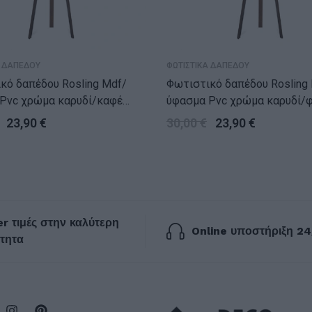
Α ΔΑΠΕΔΟΥ
ΦΩΤΙΣΤΙΚΑ ΔΑΠΕΔΟΥ
ό δαπέδου Rosling Mdf/
Φωτιστικό δαπέδου Rosling Mdf/
Pvc χρώμα καρυδί/καφέ
ύφασμα Pvc χρώμα καρυδί/
40εκ.
38x38x140εκ.
23,90
€
30,00
€
23,90
€
r τιμές στην καλύτερη
Online υποστήριξη 24
τητα