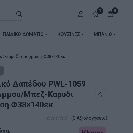
1
0
ΠΑΙΔΙΚΟ ΔΩΜΑΤΙΟ
ΚΟΥΖΙΝΕΣ
ΜΠΑΝΙΟ
059 Ε27 σε άμμου/μπεζ-καρυδί απόχρωση Φ38x140εκ
Ι
ικό Δαπέδου PWL-1059
Άμμου/μπεζ-Καρυδί
ση Φ38×140εκ
(0 Αξιολογήσεις)
ώρα.