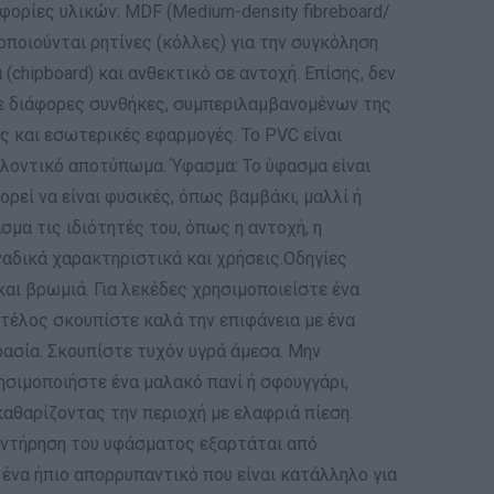
φορίες υλικών: MDF (Medium-density fibreboard/
οποιούνται ρητίνες (κόλλες) για την συγκόληση
(chipboard) και ανθεκτικό σε αντοχή. Επίσης, δεν
ό σε διάφορες συνθήκες, συμπεριλαμβανομένων της
ς και εσωτερικές εφαρμογές. Το PVC είναι
λοντικό αποτύπωμα. Ύφασμα: Το ύφασμα είναι
ορεί να είναι φυσικές, όπως βαμβάκι, μαλλί ή
σμα τις ιδιότητές του, όπως η αντοχή, η
ναδικά χαρακτηριστικά και χρήσεις.Οδηγίες
αι βρωμιά. Για λεκέδες χρησιμοποιείστε ένα
ο τέλος σκουπίστε καλά την επιφάνεια με ένα
ρασία. Σκουπίστε τυχόν υγρά άμεσα. Μην
ησιμοποιήστε ένα μαλακό πανί ή σφουγγάρι,
αθαρίζοντας την περιοχή με ελαφριά πίεση.
υντήρηση του υφάσματος εξαρτάται από
 ένα ήπιο απορρυπαντικό που είναι κατάλληλο για