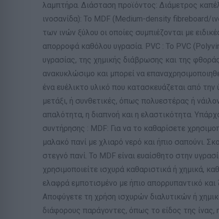
λαμπτήρα. Διάσταση προϊόντος: Διάμετρος καπέλο
ινοσανίδα): Το MDF (Medium-density fibreboard/ι
των ινών ξύλου οι οποίες συμπιέζονται με ειδικέ
απορροφά καθόλου υγρασία. PVC : Το PVC (Polyvi
υγρασίας, της χημικής διάβρωσης και της φθοράς
ανακυκλώσιμο και μπορεί να επαναχρησιμοποιηθε
ένα ευέλικτο υλικό που κατασκευάζεται από την ύ
μετάξι, ή συνθετικές, όπως πολυεστέρας ή νάιλον
απαλότητα, η διαπνοή και η ελαστικότητα. Υπάρχ
συντήρησης : MDF: Για να το καθαρίσετε χρησιμο
μαλακό πανί με χλιαρό νερό και ήπιο σαπούνι. Σκ
στεγνό πανί. Το MDF είναι ευαίσθητο στην υγρασ
χρησιμοποιείτε ισχυρά καθαριστικά ή χημικά, κα
ελαφρά εμποτισμένο με ήπιο απορρυπαντικό και 
Αποφύγετε τη χρήση ισχυρών διαλυτικών ή χημι
διάφορους παράγοντες, όπως το είδος της ίνας, 