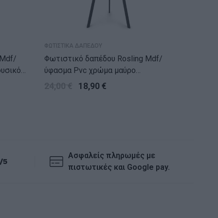
ΦΩΤΙΣΤΙΚΑ ΔΑΠΕΔΟΥ
ΦΩΤΙΣΤΙΚ
Φωτιστικό δαπέδου Rosling Mdf/
Φωτιστικ
φυσικό
ύφασμα Pvc χρώμα μαύρο
ύφασμα
38x21x140εκ.
38x38x
24,00
€
18,90
€
24,00
Ασφαλείς πληρωμές με
/5
πιστωτικές και Google pay.