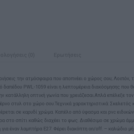
ολογήσεις (0)
Ερωτήσεις
οιήσεις την ατμόσφαιρα που αποπνέει ο χώρος σου; Λοιπόν, 
κό δαπέδου PWL-1059 είναι η λεπτομέρεια διακόσμησης που θέ
ν κατάλληλη οπτική γωνία που χρειάζεσαι.Απλά επέλεξε το
οντέρνο στυλ στο χώρο σου.Τεχνικά χαρακτηριστικά: Σκελετό
έρεται σε καρυδί χρώμα. Kαπέλο από ύφασμα και pvc ειδικώ
α στο σπίτι καθώς διαχέει το φως. Διαθέσιμο σε χρώμα άμμο
 για έναν λαμπτήρα Ε27. Φέρει διακόπτη on/off. – καλώδιο μ