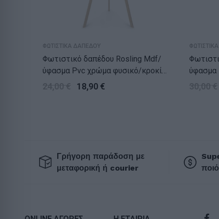
ΦΩΤΙΣΤΙΚΑ ΔΑΠΕΔΟΥ
ΦΩΤΙΣΤΙΚ
Φωτιστικό δαπέδου Rosling Mdf/
Φωτιστικ
ύφασμα Pvc χρώμα φυσικό/κροκί
ύφασμα 
38x21x140εκ.
38x21x1
24,00
€
18,90
€
30,00
€
Γρήγορη παράδοση με
Supe
μεταφορική ή courier
ποιό
ONLINE ΑΓΟΡΕΣ
Η ΕΤΑΙΡΙΑ