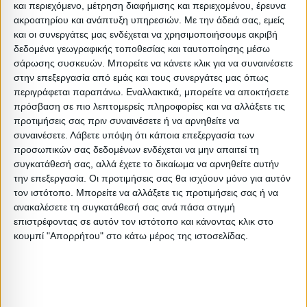
ένα τραπεζάκι σαλονιού και το φωτιστικό δαπέδου!
και περιεχόμενο, μέτρηση διαφήμισης και περιεχομένου, έρευνα
ακροατηρίου και ανάπτυξη υπηρεσιών.
Με την άδειά σας, εμείς
Υπέροχη εικόνα!
και οι συνεργάτες μας ενδέχεται να χρησιμοποιήσουμε ακριβή
δεδομένα γεωγραφικής τοποθεσίας και ταυτοποίησης μέσω
Απόχρωση: Μαύρο
σάρωσης συσκευών. Μπορείτε να κάνετε κλικ για να συναινέσετε
στην επεξεργασία από εμάς και τους συνεργάτες μας όπως
Τύπος: Δαπέδου
περιγράφεται παραπάνω. Εναλλακτικά, μπορείτε να αποκτήσετε
:
πρόσβαση σε πιο λεπτομερείς πληροφορίες και να αλλάξετε τις
:
προτιμήσεις σας πριν συναινέσετε ή να αρνηθείτε να
συναινέσετε.
Λάβετε υπόψη ότι κάποια επεξεργασία των
Βαρος: 2kg
προσωπικών σας δεδομένων ενδέχεται να μην απαιτεί τη
Όγκος: 0.017 m³
συγκατάθεσή σας, αλλά έχετε το δικαίωμα να αρνηθείτε αυτήν
Ελάχιστη ποσότητα: 1
την επεξεργασία. Οι προτιμήσεις σας θα ισχύουν μόνο για αυτόν
τον ιστότοπο. Μπορείτε να αλλάξετε τις προτιμήσεις σας ή να
Επόμενη εκτιμώμενη ημερομηνία παραλαβής:
ανακαλέσετε τη συγκατάθεσή σας ανά πάσα στιγμή
επιστρέφοντας σε αυτόν τον ιστότοπο και κάνοντας κλικ στο
Διαστάσεις
κουμπί "Απορρήτου" στο κάτω μέρος της ιστοσελίδας.
Συσκευασίες 
Περιγραφή
Μικτό
Καθαρό
Βασικός
Βήμα
Π
Συσκευασίας
Βάρος
Βάρος
Όγκος
Όγκου
Α