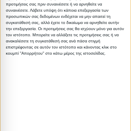
Όγκος: 0.019 m³
προτιμήσεις σας πριν συναινέσετε ή να αρνηθείτε να
συναινέσετε.
Λάβετε υπόψη ότι κάποια επεξεργασία των
Ελάχιστη ποσότητα: 1
προσωπικών σας δεδομένων ενδέχεται να μην απαιτεί τη
Επόμενη εκτιμώμενη ημερομηνία παραλαβής:
συγκατάθεσή σας, αλλά έχετε το δικαίωμα να αρνηθείτε αυτήν
την επεξεργασία. Οι προτιμήσεις σας θα ισχύουν μόνο για αυτόν
Διαστάσεις
τον ιστότοπο. Μπορείτε να αλλάξετε τις προτιμήσεις σας ή να
ανακαλέσετε τη συγκατάθεσή σας ανά πάσα στιγμή
επιστρέφοντας σε αυτόν τον ιστότοπο και κάνοντας κλικ στο
Συσκευασίες 
κουμπί "Απορρήτου" στο κάτω μέρος της ιστοσελίδας.
Περιγραφή
Μικτό
Καθαρό
Βασικός
Βήμα
Π
Συσκευασίας
Βάρος
Βάρος
Όγκος
Όγκου
Α
1PC
0.6
0.5
0.0186
0
Σχετικά Προϊόντα
ΝΕΟ
ΝΕΟ