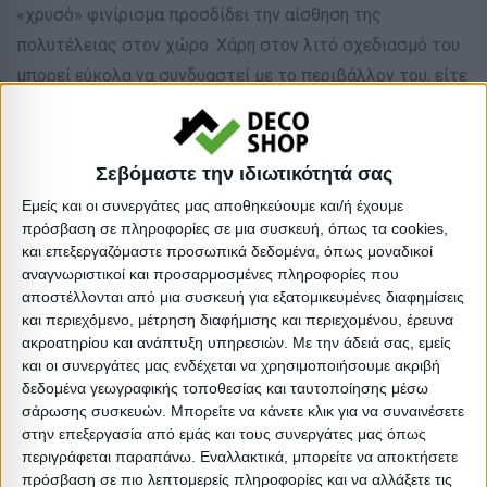
«χρυσό» φινίρισμα προσδίδει την αίσθηση της
πολυτέλειας στον χώρο. Χάρη στον λιτό σχεδιασμό του
μπορεί εύκολα να συνδυαστεί με το περιβάλλον του, είτε
πρόκειται για ελαφριάς κλασικής διακόσμησης είτε για
πιο μοντέρνο. Θα προσφέρει μια γλυκύτητα στην
ατμόσφαιρα με τον διακριτικό και χαλαρωτικό του
Σεβόμαστε την ιδιωτικότητά σας
φωτισμό, με αποτέλεσμα να είναι πολύ δύσκολο να
Εμείς και οι συνεργάτες μας αποθηκεύουμε και/ή έχουμε
αντισταθείς την συντροφιά του! Ιδανικό για το σπίτι
πρόσβαση σε πληροφορίες σε μια συσκευή, όπως τα cookies,
και επεξεργαζόμαστε προσωπικά δεδομένα, όπως μοναδικοί
αλλά και για επαγγελματικούς χώρους όπως εστιατόρια,
αναγνωριστικοί και προσαρμοσμένες πληροφορίες που
καφέ, ξενοδοχεία κτλ.
αποστέλλονται από μια συσκευή για εξατομικευμένες διαφημίσεις
και περιεχόμενο, μέτρηση διαφήμισης και περιεχομένου, έρευνα
ακροατηρίου και ανάπτυξη υπηρεσιών.
Με την άδειά σας, εμείς
Απόχρωση: Εκρού
και οι συνεργάτες μας ενδέχεται να χρησιμοποιήσουμε ακριβή
Είδος: Επιτραπέζια Φωτιστικά
δεδομένα γεωγραφικής τοποθεσίας και ταυτοποίησης μέσω
Τύπος: Επιτραπέζιο
σάρωσης συσκευών. Μπορείτε να κάνετε κλικ για να συναινέσετε
στην επεξεργασία από εμάς και τους συνεργάτες μας όπως
:
περιγράφεται παραπάνω. Εναλλακτικά, μπορείτε να αποκτήσετε
Βαρος: 0.6kg
πρόσβαση σε πιο λεπτομερείς πληροφορίες και να αλλάξετε τις