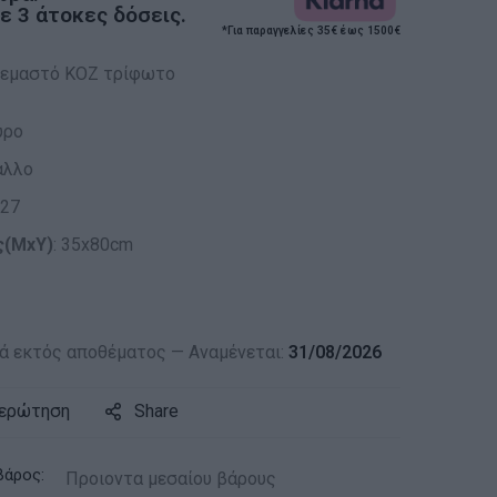
 3 άτοκες δόσεις.
*Για παραγγελίες 35€ έως 1500€
ρεμαστό KOZ τρίφωτο
ύρο
αλλο
E27
ς(ΜxΥ)
: 35x80cm
 εκτός αποθέματος — Αναμένεται:
31/08/2026
 ερώτηση
Share
βάρος:
Προιοντα μεσαίου βάρους