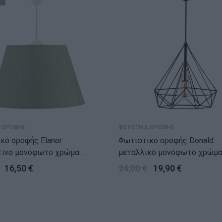
Α ΟΡΟΦΗΣ
ΦΩΤΙΣΤΙΚΑ ΟΡΟΦΗΣ
κό οροφής Elanor
Φωτιστικό οροφής Donald
τινο μονόφωτο χρώμα
μεταλλικό μονόφωτο χρώμα
σί 37x21x70εκ.
25x30x65εκ.
16,50
€
24,00
€
19,90
€