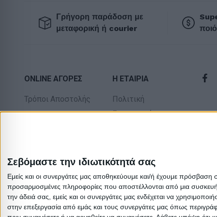
Γρήγορη παράδοση με
Supe
μεταφορική ή courier
ποιό
ONLINE ΑΓΟΡΕΣ
Η ΕΤΑΙΡΙΑ
Τρόποι Αποστολής
Πολιτική
Επιστροφών
Τρόποι Πληρωμής
Οροι χρήσης
Δωροεπιταγές
Προσωπικά
Πολιτική
δεδομένα
Σεβόμαστε την ιδιωτικότητά σας
επιστροφών
Σχετικά με εμάς
Εμείς και οι συνεργάτες μας αποθηκεύουμε και/ή έχουμε πρόσβαση 
προσαρμοσμένες πληροφορίες που αποστέλλονται από μια συσκευή γι
την άδειά σας, εμείς και οι συνεργάτες μας ενδέχεται να χρησιμοπ
στην επεξεργασία από εμάς και τους συνεργάτες μας όπως περιγράφ