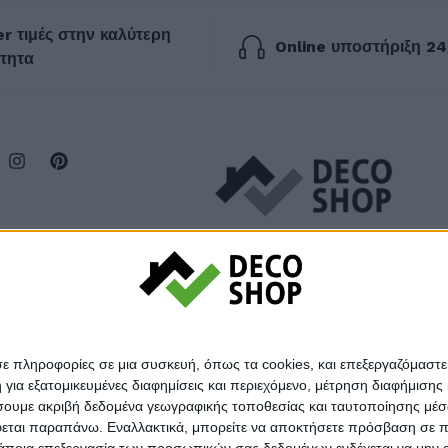
r τιμές στην καλύτερη
Online υποστήριξη 24
τητα
σε πληροφορίες σε μια συσκευή, όπως τα cookies, και επεξεργαζόμαστ
α εξατομικευμένες διαφημίσεις και περιεχόμενο, μέτρηση διαφήμισης 
οιήσουμε ακριβή δεδομένα γεωγραφικής τοποθεσίας και ταυτοποίησης μέ
εται παραπάνω. Εναλλακτικά, μπορείτε να αποκτήσετε πρόσβαση σε πιο