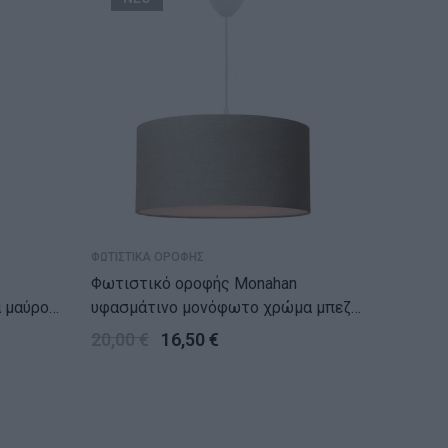
ΦΩΤΙΣΤΙΚΑ ΟΡΟΦΗΣ
ΦΩΤΙΣΤΙΚ
Φωτιστικό οροφής Monahan
Φωτιστι
 μαύρο
υφασμάτινο μονόφωτο χρώμα μπεζ
μεταλλ
άμμου 38x20x70εκ.
48x48x
20,00
€
16,50
€
30,00