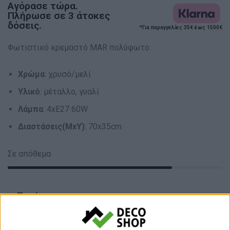
Αγόρασε τώρα.
Πλήρωσε σε 3 άτοκες
δόσεις.
*Για παραγγελίες 35€ έως 1500€
Φωτιστικό κρεμαστό MAR πολύφωτο
Χρώμα
: χρυσό/μελί
Υλικό
: μέταλλο, γυαλί
Λάμπα
: 4xE27 60W
Διαστάσεις(ΜxΥ)
: 70x35cm
Σε απόθεμα
Ποσότητα