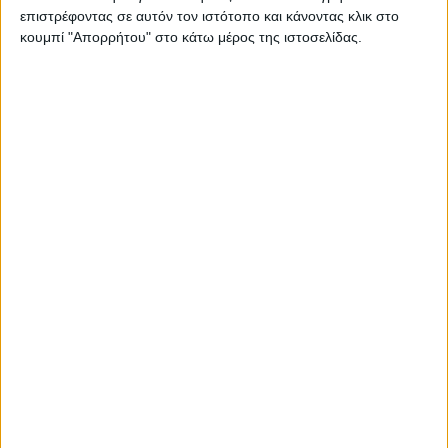
επιστρέφοντας σε αυτόν τον ιστότοπο και κάνοντας κλικ στο
Μάρκα:
ArteLibre
κουμπί "Απορρήτου" στο κάτω μέρος της ιστοσελίδας.
Εγγυημένες & Ασφαλείς Συναλλαγές
Περιγραφή
Πληροφορίες
Αξιολογήσεις (0)
Φωτιστικό κρεμαστό MAR πολύφωτο χρυσό/μελί
μέταλλο/γυαλί 70x35cm.
Βαρος: 2.655 kg
Τύπος ντουί: E27