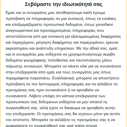
Σεβόμαστε την ιδιωτικότητά σας
Εμείς και οι συνεργάτες μας αποθηκεύουμε και/ή έχουμε
πρόσβαση σε πληροφορίες σε μια συσκευή, όπως τα cookies,
και επεξεργαζόμαστε προσωπικά δεδομένα, όπως μοναδικοί
αναγνωριστικοί και προσαρμοσμένες πληροφορίες που
αποστέλλονται από μια συσκευή για εξατομικευμένες διαφημίσεις
και περιεχόμενο, μέτρηση διαφήμισης και περιεχομένου, έρευνα
ακροατηρίου και ανάπτυξη υπηρεσιών.
Με την άδειά σας, εμείς
και οι συνεργάτες μας ενδέχεται να χρησιμοποιήσουμε ακριβή
Προσθήκη στο καλάθι
δεδομένα γεωγραφικής τοποθεσίας και ταυτοποίησης μέσω
σάρωσης συσκευών. Μπορείτε να κάνετε κλικ για να συναινέσετε
Κωδικός προϊόντος :
345452
στην επεξεργασία από εμάς και τους συνεργάτες μας όπως
περιγράφεται παραπάνω. Εναλλακτικά, μπορείτε να αποκτήσετε
Κάνε μια ερώτηση
Share
πρόσβαση σε πιο λεπτομερείς πληροφορίες και να αλλάξετε τις
προτιμήσεις σας πριν συναινέσετε ή να αρνηθείτε να
συναινέσετε.
Λάβετε υπόψη ότι κάποια επεξεργασία των
Μεσαίο βάρος:
Προιοντα μεσαίου βάρους
προσωπικών σας δεδομένων ενδέχεται να μην απαιτεί τη
συγκατάθεσή σας, αλλά έχετε το δικαίωμα να αρνηθείτε αυτήν
Κατηγορία:
ΦΩΤΙΣΤΙΚΑ ΟΡΟΦΗΣ
την επεξεργασία. Οι προτιμήσεις σας θα ισχύουν μόνο για αυτόν
τον ιστότοπο. Μπορείτε να αλλάξετε τις προτιμήσεις σας ή να
Tag:
ΦΩΤΙΣΤΙΚΑ ΟΡΟΦΗΣ
ανακαλέσετε τη συγκατάθεσή σας ανά πάσα στιγμή