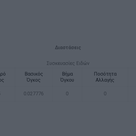
Διαστάσεις
Συσκευασίες Ειδών
αρό
Βασικός
Βήμα
Ποσότητα
ος
Όγκος
Όγκου
Αλλαγής
5
0.027776
0
0