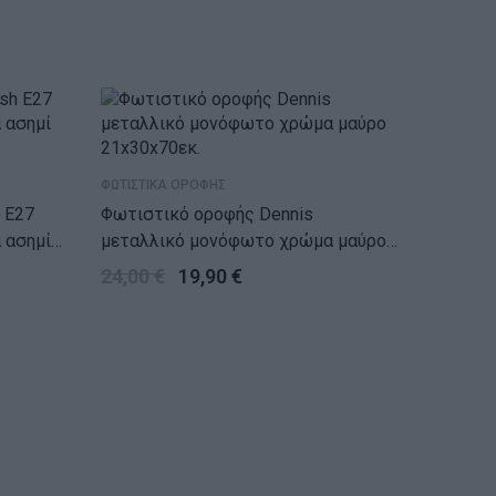
ΝΕ
ΦΩΤΙΣΤΙΚΑ ΟΡΟΦΗΣ
7
Φωτιστικό οροφής Dennis
 ασημί
μεταλλικό μονόφωτο χρώμα μαύρο
21x30x70εκ.
24,00
€
19,90
€
ΦΩΤΙΣΤΙΚ
Φωτιστι
μεταλλ
25x25x