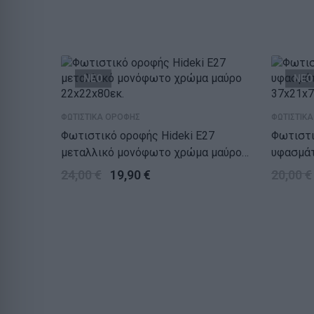
ΝΕΟ
ΝΕΟ
ΦΩΤΙΣΤΙΚΑ ΟΡΟΦΗΣ
ΦΩΤΙΣΤΙΚ
Φωτιστικό οροφής Hideki E27
Φωτιστι
μεταλλικό μονόφωτο χρώμα μαύρο
υφασμάτ
22x22x80εκ.
37x21x7
24,00
€
19,90
€
20,00
€