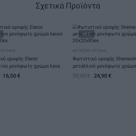
Σχετικά Προϊόντα
ΝΕΟ
Α ΟΡΟΦΗΣ
ΦΩΤΙΣΤΙΚΑ ΟΡΟΦΗΣ
κό οροφής Elanor
Φωτιστικό οροφής Shemesh E2
ινο μονόφωτο χρώμα λευκό
μεταλλικό μονόφωτο χρώμα
0εκ.
20x20x85εκ.
16,50
€
30,00
€
24,90
€