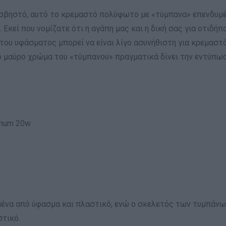
νο ή σβηστό, αυτό το κρεμαστό πολύφωτο με «τύμπανα» επενδυ
 Εκεί που νομίζατε ότι η αγάπη μας και η δική σας για οτιδή
 του υφάσματος μπορεί να είναι λίγο ασυνήθιστη για κρεμαστ
Το μαύρο χρώμα του «τύμπανου» πραγματικά δίνει την εντύπω
imum 20w
ένα από ύφασμα και πλαστικό, ενώ ο σκελετός των τυμπάνων 
τικό.