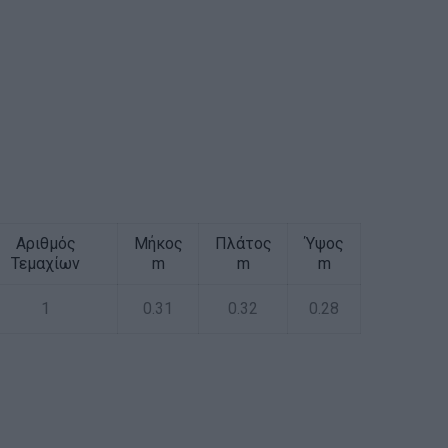
Αριθμός
Μήκος
Πλάτος
Ύψος
Τεμαχίων
m
m
m
1
0.31
0.32
0.28