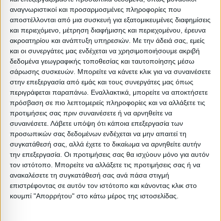
αναγνωριστικοί και προσαρμοσμένες πληροφορίες που
Διαστάσεις
αποστέλλονται από μια συσκευή για εξατομικευμένες διαφημίσεις
και περιεχόμενο, μέτρηση διαφήμισης και περιεχομένου, έρευνα
ακροατηρίου και ανάπτυξη υπηρεσιών.
Με την άδειά σας, εμείς
Συσκευασίες 
και οι συνεργάτες μας ενδέχεται να χρησιμοποιήσουμε ακριβή
Περιγραφή
Μικτό
Καθαρό
Βασικός
Βήμα
Π
δεδομένα γεωγραφικής τοποθεσίας και ταυτοποίησης μέσω
Συσκευασίας
Βάρος
Βάρος
Όγκος
Όγκου
σάρωσης συσκευών. Μπορείτε να κάνετε κλικ για να συναινέσετε
στην επεξεργασία από εμάς και τους συνεργάτες μας όπως
1PC
0.6
0.4
0.009555
0
περιγράφεται παραπάνω. Εναλλακτικά, μπορείτε να αποκτήσετε
πρόσβαση σε πιο λεπτομερείς πληροφορίες και να αλλάξετε τις
προτιμήσεις σας πριν συναινέσετε ή να αρνηθείτε να
συναινέσετε.
Λάβετε υπόψη ότι κάποια επεξεργασία των
προσωπικών σας δεδομένων ενδέχεται να μην απαιτεί τη
συγκατάθεσή σας, αλλά έχετε το δικαίωμα να αρνηθείτε αυτήν
Σχετικά Προϊόντα
την επεξεργασία. Οι προτιμήσεις σας θα ισχύουν μόνο για αυτόν
τον ιστότοπο. Μπορείτε να αλλάξετε τις προτιμήσεις σας ή να
ΝΕΟ
ΝΕΟ
ανακαλέσετε τη συγκατάθεσή σας ανά πάσα στιγμή
επιστρέφοντας σε αυτόν τον ιστότοπο και κάνοντας κλικ στο
κουμπί "Απορρήτου" στο κάτω μέρος της ιστοσελίδας.