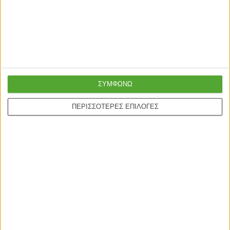
μεταλλικό μονόφωτο χρώμα
μέταλλο/σχοινί μονόφωτο
μαύρο 26x26x68εκ.
χρώμα μαύρο φυσικό
18,00
€
14,90
€
19,00
€
13,90
€
30x30x20εκ.
ΣΥΜΦΩΝΩ
Γρήγορη παράδοση
Super τιμές στην
με μεταφορική ή
ΠΕΡΙΣΣΟΤΕΡΕΣ ΕΠΙΛΟΓΕΣ
καλύτερη ποιότητα
courier
Ασφαλείς πληρωμές με
Online υποστήριξη
πιστωτικές και Google
24/5
pay.
ONLINE ΑΓΟΡΕΣ