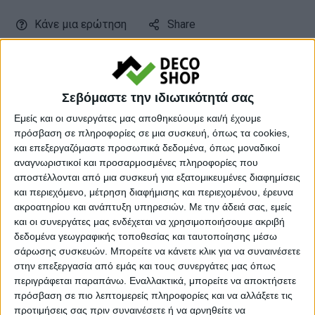
Κάνε μια ερώτηση
Share
Μεσαίο βάρος:
Προιοντα μεσαίου βάρους
Σεβόμαστε την ιδιωτικότητά σας
Κατηγορία:
ΦΩΤΙΣΤΙΚΑ ΟΡΟΦΗΣ
Εμείς και οι συνεργάτες μας αποθηκεύουμε και/ή έχουμε
Tag:
ΦΩΤΙΣΤΙΚΑ ΟΡΟΦΗΣ
πρόσβαση σε πληροφορίες σε μια συσκευή, όπως τα cookies,
Μάρκα:
Megapap
και επεξεργαζόμαστε προσωπικά δεδομένα, όπως μοναδικοί
αναγνωριστικοί και προσαρμοσμένες πληροφορίες που
αποστέλλονται από μια συσκευή για εξατομικευμένες διαφημίσεις
και περιεχόμενο, μέτρηση διαφήμισης και περιεχομένου, έρευνα
ακροατηρίου και ανάπτυξη υπηρεσιών.
Με την άδειά σας, εμείς
Εγγυημένες & Ασφαλείς Συναλλαγές
και οι συνεργάτες μας ενδέχεται να χρησιμοποιήσουμε ακριβή
δεδομένα γεωγραφικής τοποθεσίας και ταυτοποίησης μέσω
σάρωσης συσκευών. Μπορείτε να κάνετε κλικ για να συναινέσετε
στην επεξεργασία από εμάς και τους συνεργάτες μας όπως
Περιγραφή
Πληροφορίες
Ερωτήσεις
περιγράφεται παραπάνω. Εναλλακτικά, μπορείτε να αποκτήσετε
πρόσβαση σε πιο λεπτομερείς πληροφορίες και να αλλάξετε τις
προτιμήσεις σας πριν συναινέσετε ή να αρνηθείτε να