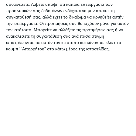
συναινέσετε.
Λάβετε υπόψη ότι κάποια επεξεργασία των
Φωτιστικό οροφής Salvi Megapap E27 μεταλλικό
προσωπικών σας δεδομένων ενδέχεται να μην απαιτεί τη
τρίφωτο χρώμα χρυσό 44x44x10εκ.
συγκατάθεσή σας, αλλά έχετε το δικαίωμα να αρνηθείτε αυτήν
την επεξεργασία. Οι προτιμήσεις σας θα ισχύουν μόνο για αυτόν
τον ιστότοπο. Μπορείτε να αλλάξετε τις προτιμήσεις σας ή να
ανακαλέσετε τη συγκατάθεσή σας ανά πάσα στιγμή
Ο σωστός φωτισμός δεν αναδεικνύει απλώς έναν χώρο
επιστρέφοντας σε αυτόν τον ιστότοπο και κάνοντας κλικ στο
κουμπί "Απορρήτου" στο κάτω μέρος της ιστοσελίδας.
– διαμορφώνει την ατμόσφαιρά του. Είτε πρόκειται για
κατοικία είτε για επαγγελματικό περιβάλλον, ένα
καλαίσθητο φωτιστικό μπορεί να προσθέσει χαρακτήρα,
ζεστασιά και ισορροπία στη συνολική εικόνα. Το
φωτιστικό οροφής Salvi συνδυάζει design και
λειτουργικότητα, αποτελώντας ιδανική επιλογή για
χώρους που απαιτούν αισθητική συνέπεια και ποιοτική
απόδοση φωτισμού.
Τεχνικά χαρακτηριστικά: