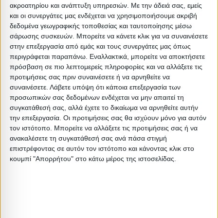
:
ακροατηρίου και ανάπτυξη υπηρεσιών.
Με την άδειά σας, εμείς
:
και οι συνεργάτες μας ενδέχεται να χρησιμοποιήσουμε ακριβή
δεδομένα γεωγραφικής τοποθεσίας και ταυτοποίησης μέσω
:
σάρωσης συσκευών. Μπορείτε να κάνετε κλικ για να συναινέσετε
Βαρος: 28.7kg
στην επεξεργασία από εμάς και τους συνεργάτες μας όπως
Όγκος: 0.16 m³
περιγράφεται παραπάνω. Εναλλακτικά, μπορείτε να αποκτήσετε
πρόσβαση σε πιο λεπτομερείς πληροφορίες και να αλλάξετε τις
Ελάχιστη ποσότητα: 1
προτιμήσεις σας πριν συναινέσετε ή να αρνηθείτε να
Επόμενη εκτιμώμενη ημερομηνία παραλαβής:
συναινέσετε.
Λάβετε υπόψη ότι κάποια επεξεργασία των
προσωπικών σας δεδομένων ενδέχεται να μην απαιτεί τη
συγκατάθεσή σας, αλλά έχετε το δικαίωμα να αρνηθείτε αυτήν
Διαστάσεις
την επεξεργασία. Οι προτιμήσεις σας θα ισχύουν μόνο για αυτόν
τον ιστότοπο. Μπορείτε να αλλάξετε τις προτιμήσεις σας ή να
Συσκευασίες 
ανακαλέσετε τη συγκατάθεσή σας ανά πάσα στιγμή
επιστρέφοντας σε αυτόν τον ιστότοπο και κάνοντας κλικ στο
Περιγραφή
Μικτό
Καθαρό
Βασικός
Βήμα
Π
κουμπί "Απορρήτου" στο κάτω μέρος της ιστοσελίδας.
Συσκευασίας
Βάρος
Βάρος
Όγκος
Όγκου
1 PC
26.5
26
0.15312
0
1 PC
2.2
1.7
0.006726
0