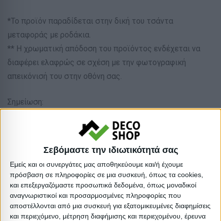
*Το προϊόν παραδίδεται στην δική του τσάντα
μεταφοράς με ροδάκια.
** Η χρωματική απόδοση του προϊόντος ενδέχεται να
διαφέρει ελαφρώς σε σχέση με την φωτογραφική
απεικόνισή του στην οθόνη σας.
Σημείωση:
Το κιόσκι ενδείκνυται για χρήση με αίθριο καιρό. Σε
άστατο καιρό πρέπει να βρίσκεται κλειστό. Δεν δέχεται
επιδιόρθωση.
Σεβόμαστε την ιδιωτικότητά σας
Εμείς και οι συνεργάτες μας αποθηκεύουμε και/ή έχουμε
**Συνιστάται να ΜΗΝ χρησιμοποιείται ως μόνιμη
πρόσβαση σε πληροφορίες σε μια συσκευή, όπως τα cookies,
εγκατάσταση!
και επεξεργαζόμαστε προσωπικά δεδομένα, όπως μοναδικοί
αναγνωριστικοί και προσαρμοσμένες πληροφορίες που
αποστέλλονται από μια συσκευή για εξατομικευμένες διαφημίσεις
Απόχρωση: Λευκό
και περιεχόμενο, μέτρηση διαφήμισης και περιεχομένου, έρευνα