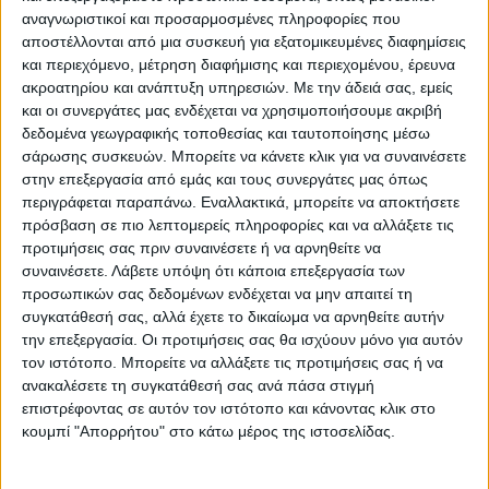
Κάνε μια ερώτηση
Share
αναγνωριστικοί και προσαρμοσμένες πληροφορίες που
αποστέλλονται από μια συσκευή για εξατομικευμένες διαφημίσεις
και περιεχόμενο, μέτρηση διαφήμισης και περιεχομένου, έρευνα
Μικρό βάρος:
Ελαφριά προιοντα
ακροατηρίου και ανάπτυξη υπηρεσιών.
Με την άδειά σας, εμείς
και οι συνεργάτες μας ενδέχεται να χρησιμοποιήσουμε ακριβή
Κατηγορία:
ΤΕΧΝΗΤΑ ΦΥΤΑ
δεδομένα γεωγραφικής τοποθεσίας και ταυτοποίησης μέσω
σάρωσης συσκευών. Μπορείτε να κάνετε κλικ για να συναινέσετε
Tag:
ΓΙΡΛΑΝΤΑ ΦΥΤΟ
στην επεξεργασία από εμάς και τους συνεργάτες μας όπως
Μάρκα:
Marhome
περιγράφεται παραπάνω. Εναλλακτικά, μπορείτε να αποκτήσετε
πρόσβαση σε πιο λεπτομερείς πληροφορίες και να αλλάξετε τις
προτιμήσεις σας πριν συναινέσετε ή να αρνηθείτε να
συναινέσετε.
Λάβετε υπόψη ότι κάποια επεξεργασία των
προσωπικών σας δεδομένων ενδέχεται να μην απαιτεί τη
Εγγυημένες & Ασφαλείς Συναλλαγές
συγκατάθεσή σας, αλλά έχετε το δικαίωμα να αρνηθείτε αυτήν
την επεξεργασία. Οι προτιμήσεις σας θα ισχύουν μόνο για αυτόν
τον ιστότοπο. Μπορείτε να αλλάξετε τις προτιμήσεις σας ή να
ανακαλέσετε τη συγκατάθεσή σας ανά πάσα στιγμή
Περιγραφή
Πληροφορίες
Αξιολογήσεις (0)
επιστρέφοντας σε αυτόν τον ιστότοπο και κάνοντας κλικ στο
κουμπί "Απορρήτου" στο κάτω μέρος της ιστοσελίδας.
ΤΕΧΝΗΤΗ ΓΙΡΛΑΝΤΑ ΦΥΛΛΑ ΜΠΑΜΠΟΥ (225 ΦΥΛΛΑ)