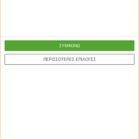
Ασφαλείς πληρωμές με
Online υποστήριξη
πιστωτικές και Google
24/5
pay.
ΣΥΜΦΩΝΩ
ΠΕΡΙΣΣΟΤΕΡΕΣ ΕΠΙΛΟΓΕΣ
ONLINE ΑΓΟΡΕΣ
Τρόποι Αποστολής
Τρόποι Πληρωμής
Δωροεπιταγές
Πολιτική επιστροφών
Η ΕΤΑΙΡΙΑ