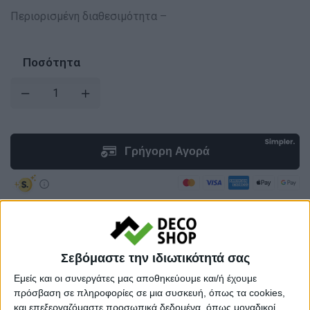
Περιορισμένη διαθεσιμότητα –
Ποσότητα
Προσθήκη στο καλάθι
Σεβόμαστε την ιδιωτικότητά σας
Εμείς και οι συνεργάτες μας αποθηκεύουμε και/ή έχουμε
Κωδικός προϊόντος :
174392
πρόσβαση σε πληροφορίες σε μια συσκευή, όπως τα cookies,
και επεξεργαζόμαστε προσωπικά δεδομένα, όπως μοναδικοί