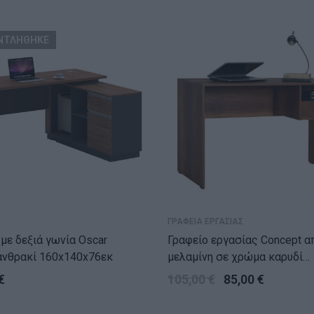
ΝΤΛΗΘΗΚΕ
ΓΡΑΦΕΙΑ ΕΡΓΑΣΙΑΣ
 με δεξιά γωνία Oscar
Γραφείο εργασίας Concept από
ανθρακί 160x140x76εκ
μελαμίνη σε χρώμα καρυδί
120x60x75εκ.
€
105,00
€
85,00
€