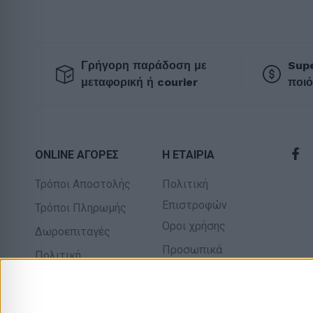
Γρήγορη παράδοση με
Supe
μεταφορική ή courier
ποιό
ONLINE ΑΓΟΡΕΣ
Η ΕΤΑΙΡΙΑ
Τρόποι Αποστολής
Πολιτική
Επιστροφών
Τρόποι Πληρωμής
Οροι χρήσης
Δωροεπιταγές
Προσωπικά
Πολιτική
δεδομένα
επιστροφών
Σχετικά με εμάς