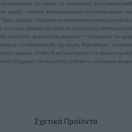
 να ολοκληρώσεις την εικόνα της επιχείρησης σου.Γραφείο δι
του καρυδί – ανθρακί. Κατασκευασμένο από υλικά υψηλών πρ
* Κύριο γραφείο: Επιφάνεια κατασκευασμένη από μοριοσανίδα
ι στο κύριο γραφείο και διαθέτει πολλαπλούς αποθηκευτικού
ς ποιότητας με επένδυση μελαμίνης.* Η επιφάνεια του γραφε
ικά με τα υπόλοιπα είδη της σειράς: Βιβλιοθήκες, ντουλάπια
κΚύριο γραφείο: 45x80x76 εκΠαρατηρήσεις:Το προϊόν παραδί
ατική απόχρωση του προϊόντος ενδέχεται να διαφέρει ελαφ
Σχετικά Προϊόντα