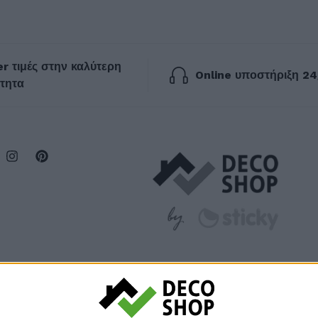
r τιμές στην καλύτερη
Online υποστήριξη 24
τητα