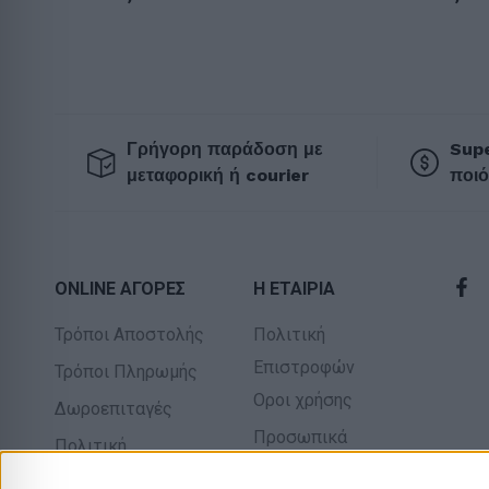
Γρήγορη παράδοση με
Supe
μεταφορική ή courier
ποιό
ONLINE ΑΓΟΡΕΣ
Η ΕΤΑΙΡΙΑ
Τρόποι Αποστολής
Πολιτική
Επιστροφών
Τρόποι Πληρωμής
Οροι χρήσης
Δωροεπιταγές
Προσωπικά
Πολιτική
δεδομένα
επιστροφών