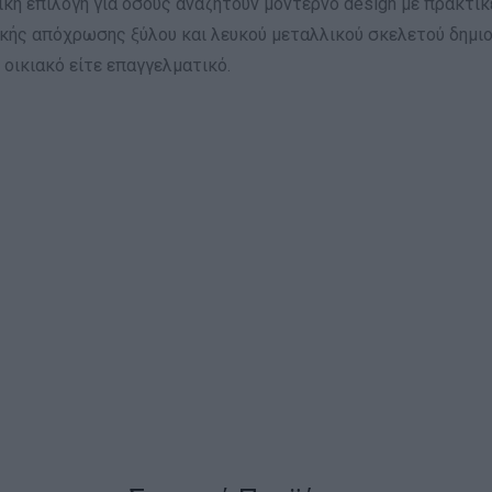
νική επιλογή για όσους αναζητούν μοντέρνο design με πρακτι
ικής απόχρωσης ξύλου και λευκού μεταλλικού σκελετού δημιο
 οικιακό είτε επαγγελματικό.