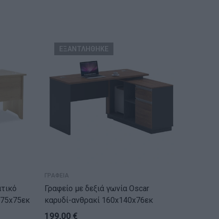
ΕΞΑΝΤΛΗΘΗΚΕ
ΓΡΑΦΕΙΑ
ΓΡΑΦΕΙΑ
ατικό
Γραφείο με δεξιά γωνία Oscar
Γραφείο α
80x75x75εκ
καρυδί-ανθρακί 160x140x76εκ
ανθρακ
199,00
€
235,0