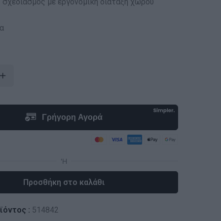
σχεδιασμός με εργονομική διάταξη χώρου
α
Προσθήκη στο καλάθι
ϊόντος :
514842