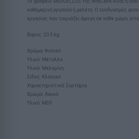
Το γραφείο MERGELLUS της ArteLibre είναι η ιδα
καθημερινή εργασία ή μελέτη. Ο συνδυασμός φυσ
εργασίας που ταιριάζει άψογα σε κάθε χώρο, είτε
Βαρος: 20.5 kg
Χρώμα: Φυσικό
Υλικό: Μέταλλο
Υλικό: Μελαμίνη
Είδος: Κλασικό
Χαρακτηριστικά: Συρτάρια
Χρώμα: Λευκό
Υλικό: MDF