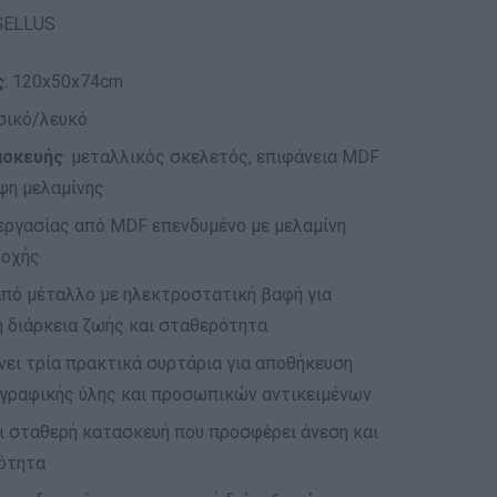
GELLUS
ς
: 120x50x74cm
υσικό/λευκό
ασκευής
: μεταλλικός σκελετός, επιφάνεια MDF
ψη μελαμίνης
εργασίας από MDF επενδυμένο με μελαμίνη
τοχής
πό μέταλλο με ηλεκτροστατική βαφή για
 διάρκεια ζωής και σταθερότητα
ει τρία πρακτικά συρτάρια για αποθήκευση
γραφικής ύλης και προσωπικών αντικειμένων
ι σταθερή κατασκευή που προσφέρει άνεση και
ότητα