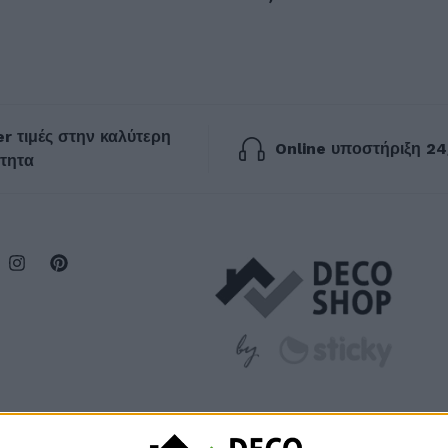
r τιμές στην καλύτερη
Online υποστήριξη 24
τητα