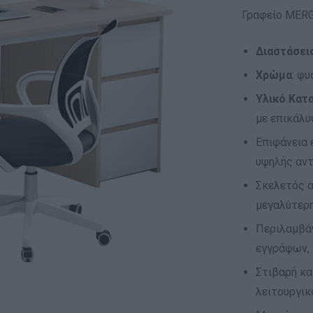
Γραφείο MER
Διαστάσει
Χρώμα
: φ
Υλικό Κατ
με επικάλυ
Επιφάνεια 
υψηλής αν
Σκελετός α
μεγαλύτερη
Περιλαμβάν
εγγράφων, 
Στιβαρή κα
λειτουργικ