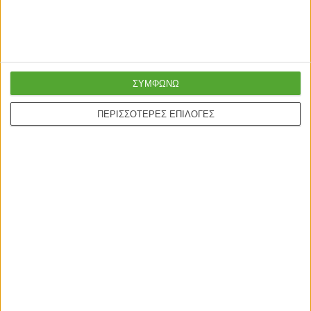
Ασφαλείς πληρωμές με
Online υποστήριξη
πιστωτικές και Google
24/5
pay.
ΣΥΜΦΩΝΩ
ONLINE ΑΓΟΡΕΣ
ΠΕΡΙΣΣΟΤΕΡΕΣ ΕΠΙΛΟΓΕΣ
Τρόποι Αποστολής
Τρόποι Πληρωμής
Δωροεπιταγές
Πολιτική επιστροφών
Η ΕΤΑΙΡΙΑ
Πολιτική Επιστροφών