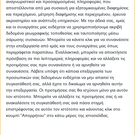
Κωδικός προϊόντος :
αναγνωριστικοί και προσαρμοσμένες πληροφορίες που
487304
αποστέλλονται από μια συσκευή για εξατομικευμένες διαφημίσεις
και περιεχόμενο, μέτρηση διαφήμισης και περιεχομένου, έρευνα
Κάνε μια ερώτηση
Share
ακροατηρίου και ανάπτυξη υπηρεσιών.
Με την άδειά σας, εμείς
και οι συνεργάτες μας ενδέχεται να χρησιμοποιήσουμε ακριβή
Μικρό βάρος:
δεδομένα γεωγραφικής τοποθεσίας και ταυτοποίησης μέσω
Ελαφριά προιοντα
σάρωσης συσκευών. Μπορείτε να κάνετε κλικ για να συναινέσετε
στην επεξεργασία από εμάς και τους συνεργάτες μας όπως
Κατηγορία:
ΔΙΑΚΟΣΜΗΤΙΚΑ ΒΑΖΑ
περιγράφεται παραπάνω. Εναλλακτικά, μπορείτε να αποκτήσετε
Μάρκα:
Inthebox
πρόσβαση σε πιο λεπτομερείς πληροφορίες και να αλλάξετε τις
προτιμήσεις σας πριν συναινέσετε ή να αρνηθείτε να
συναινέσετε.
Λάβετε υπόψη ότι κάποια επεξεργασία των
προσωπικών σας δεδομένων ενδέχεται να μην απαιτεί τη
συγκατάθεσή σας, αλλά έχετε το δικαίωμα να αρνηθείτε αυτήν
Εγγυημένες & Ασφαλείς Συναλλαγές
την επεξεργασία. Οι προτιμήσεις σας θα ισχύουν μόνο για αυτόν
τον ιστότοπο. Μπορείτε να αλλάξετε τις προτιμήσεις σας ή να
ανακαλέσετε τη συγκατάθεσή σας ανά πάσα στιγμή
επιστρέφοντας σε αυτόν τον ιστότοπο και κάνοντας κλικ στο
Περιγραφή
Πληροφορίες
Αξιολογήσεις (0)
κουμπί "Απορρήτου" στο κάτω μέρος της ιστοσελίδας.