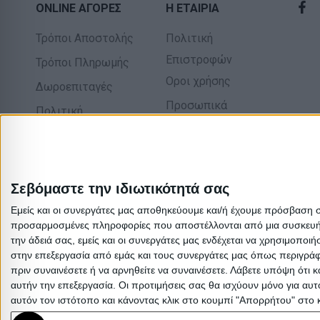
ONLINE ΑΓΟΡΕΣ
Η ΕΤΑΙΡΙΑ
Τρόποι Αποστολής
Πολιτική
Επιστροφών
Τρόποι Πληρωμής
Οροι χρήσης
Δωροεπιταγές
Προσωπικά
Πολιτική
δεδομένα
επιστροφών
Σχετικά με εμάς
Σεβόμαστε την ιδιωτικότητά σας
Εμείς και οι συνεργάτες μας αποθηκεύουμε και/ή έχουμε πρόσβαση 
προσαρμοσμένες πληροφορίες που αποστέλλονται από μια συσκευή γι
την άδειά σας, εμείς και οι συνεργάτες μας ενδέχεται να χρησιμοπ
στην επεξεργασία από εμάς και τους συνεργάτες μας όπως περιγράφ
πριν συναινέσετε ή να αρνηθείτε να συναινέσετε.
Λάβετε υπόψη ότι κ
αυτήν την επεξεργασία. Οι προτιμήσεις σας θα ισχύουν μόνο για αυ
αυτόν τον ιστότοπο και κάνοντας κλικ στο κουμπί "Απορρήτου" στο 