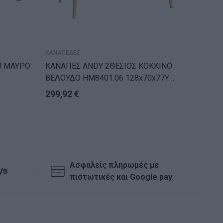
ΚΑΝΑΠΕΔΕΣ
ΚΑΝΑΠΕΔ
U ΜΑΥΡΟ
ΚΑΝΑΠΕΣ ANDY 2ΘΕΣΙΟΣ ΚΟΚΚΙΝΟ
ΣΕΤ ΣΑ
ΒΕΛΟΥΔΟ HM8401.06 128x70x77Υ
ΜΑΥΡΟ 
εκ.
299,92
€
679,8
Ασφαλείς πληρωμές με
/5
πιστωτικές και Google pay.