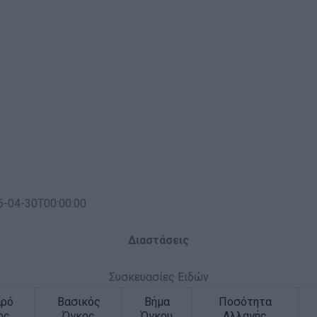
6-04-30T00:00:00
Διαστάσεις
Συσκευασίες Ειδών
αρό
Βασικός
Βήμα
Ποσότητα
ος
Όγκος
Όγκου
Αλλαγής