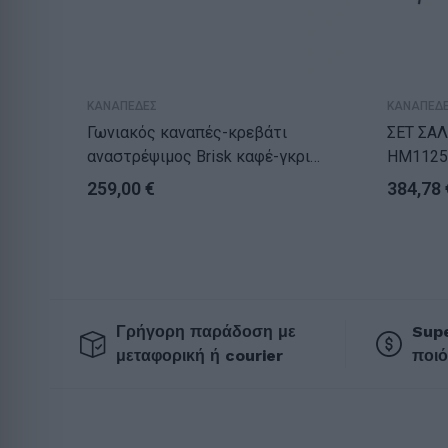
ΚΑΝΑΠΕΔΕΣ
ΚΑΝΑΠΕΔ
Γωνιακός καναπές-κρεβάτι
ΣΕΤ ΣΑ
αναστρέψιμος Brisk καφέ-γκρι
HM1125
ύφασμα 200x146x75εκ
ΒΕΛΟΥΔ
259,00
€
384,78
Γρήγορη παράδοση με
Supe
μεταφορική ή courier
ποιό