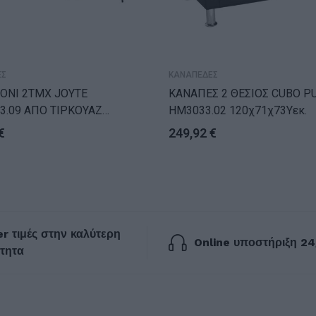
ΕΣ
ΚΑΝΑΠΕΔΕΣ
ΛΟΝΙ 2ΤΜΧ JOYTE
ΚΑΝΑΠΕΣ 2 ΘΕΣΙΟΣ CUBO P
3.09 ΑΠΟ ΤΙΡΚΟΥΑΖ
HM3033.02 120χ71χ73Υεκ.
Ο ΜΕ ΜΑΥΡΑ ΠΟΔΙΑ
€
249,92
€
r τιμές στην καλύτερη
Online υποστήριξη 24
τητα