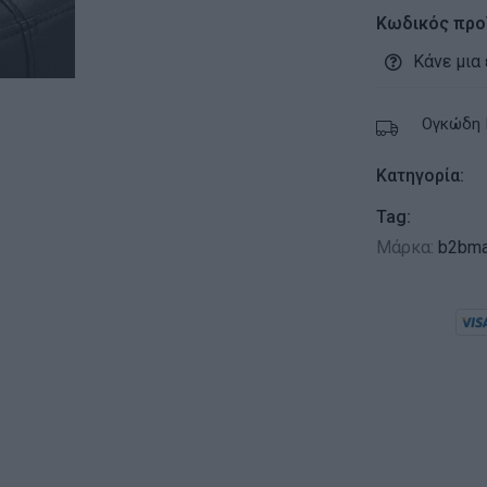
Κωδικός προ
Κάνε μια
Ογκώδη 
Κατηγορία:
Tag:
Μάρκα:
b2bma