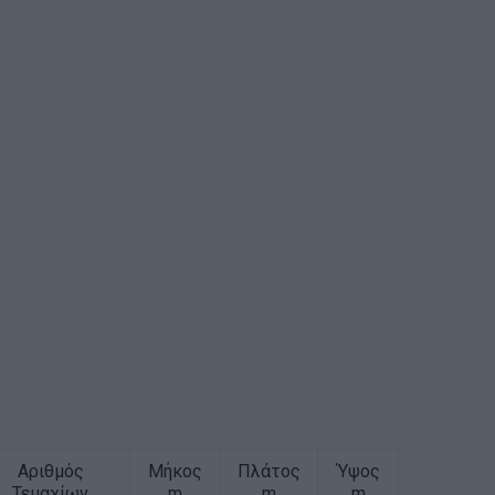
Αριθμός
Μήκος
Πλάτος
Ύψος
Τεμαχίων
m
m
m