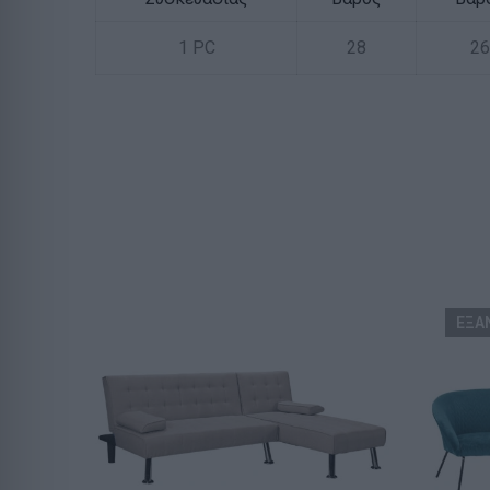
1 PC
28
26
ΕΞΑ