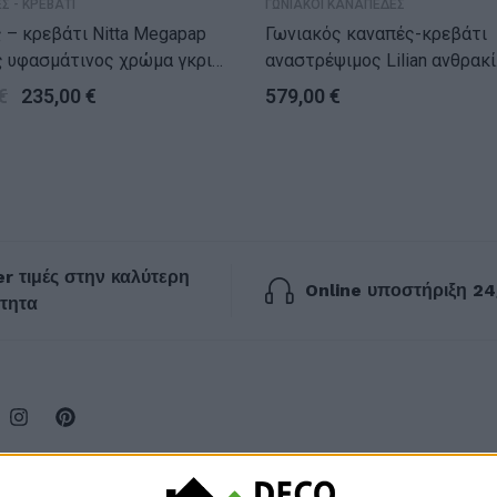
Σ - ΚΡΕΒΑΤΙ
ΓΩΝΙΑΚΟΙ ΚΑΝΑΠΕΔΕΣ
 – κρεβάτι Nitta Megapap
Γωνιακός καναπές-κρεβάτι
ς υφασμάτινος χρώμα γκρι
αναστρέψιμος Lilian ανθρακί
85εκ.
225x148x81εκ
€
235,00
€
579,00
€
r τιμές στην καλύτερη
Online υποστήριξη 24
τητα