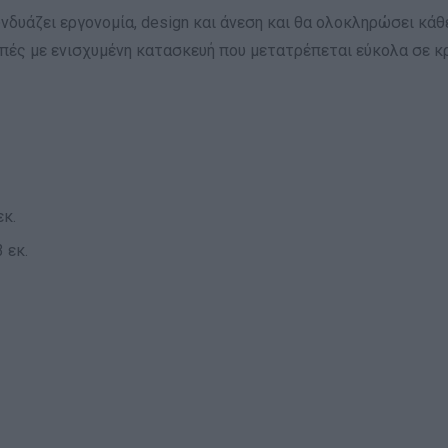
νδυάζει εργονομία, design και άνεση και θα ολοκληρώσει κάθ
απές με ενισχυμένη κατασκευή που μετατρέπεται εύκολα σε κρ
εκ.
 εκ.