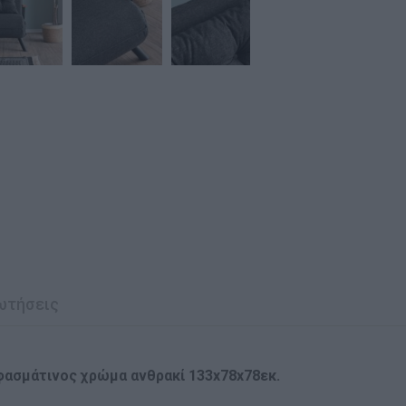
ωτήσεις
φασμάτινος χρώμα ανθρακί 133x78x78εκ.