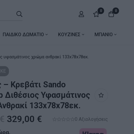
0
0
ΠΑΙΔΙΚΟ ΔΩΜΑΤΙΟ
ΚΟΥΖΙΝΕΣ
ΜΠΑΝΙΟ
ς υφασμάτινος χρώμα ανθρακί 133x78x78εκ.
ΚΕ
 – Κρεβάτι Sando
 Διθέσιος Υφασμάτινος
νθρακί 133x78x78εκ.
€
329,00
€
0 Αξιολογήσεις
ώρα.