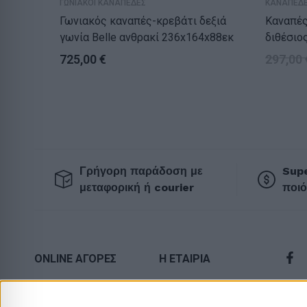
ΓΩΝΙΑΚΟΙ ΚΑΝΑΠΕΔΕΣ
ΚΑΝΑΠΕΔΕ
Γωνιακός καναπές-κρεβάτι δεξιά
Καναπές
γωνία Belle ανθρακί 236x164x88εκ
διθέσιο
155x70x
725,00
€
297,00
Γρήγορη παράδοση με
Supe
μεταφορική ή courier
ποιό
ONLINE ΑΓΟΡΕΣ
Η ΕΤΑΙΡΙΑ
Τρόποι Αποστολής
Πολιτική