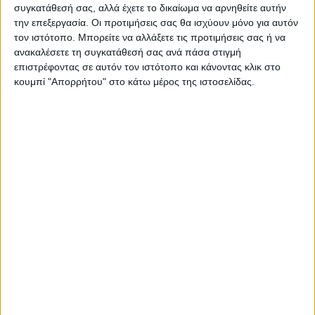
Μεγάλο βάρος:
Βαριά προιοντα
συγκατάθεσή σας, αλλά έχετε το δικαίωμα να αρνηθείτε αυτήν
την επεξεργασία. Οι προτιμήσεις σας θα ισχύουν μόνο για αυτόν
Κατηγορίες:
ΚΑΡΕΚΛΕΣ GAMING
,
ΚΑΡΕΚΛΕΣ
τον ιστότοπο. Μπορείτε να αλλάξετε τις προτιμήσεις σας ή να
ανακαλέσετε τη συγκατάθεσή σας ανά πάσα στιγμή
ΓΡΑΦΕΙΟΥ
επιστρέφοντας σε αυτόν τον ιστότοπο και κάνοντας κλικ στο
Tag:
ΚΑΡΕΚΛΕΣ ΓΡΑΦΕΙΟΥ
κουμπί "Απορρήτου" στο κάτω μέρος της ιστοσελίδας.
Μάρκα:
ArteLibre
Εγγυημένες & Ασφαλείς Συναλλαγές
Περιγραφή
Πληροφορίες
Αξιολογήσεις (0)
H πολυθρόνα gaming NAVAN ξεχωρίζει για την
λειτουργικότητα και την άνεση της, με εργονομικό