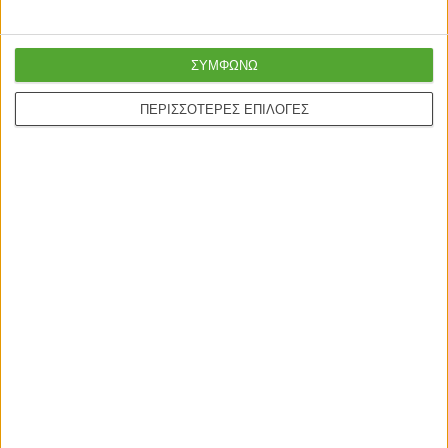
Γρήγορη παράδοση
Super τιμές στην
με μεταφορική ή
ΣΥΜΦΩΝΩ
καλύτερη ποιότητα
courier
ΠΕΡΙΣΣΟΤΕΡΕΣ ΕΠΙΛΟΓΕΣ
Ασφαλείς πληρωμές με
Online υποστήριξη
πιστωτικές και Google
24/5
pay.
ONLINE ΑΓΟΡΕΣ
Τρόποι Αποστολής
Τρόποι Πληρωμής
Δωροεπιταγές
Πολιτική επιστροφών