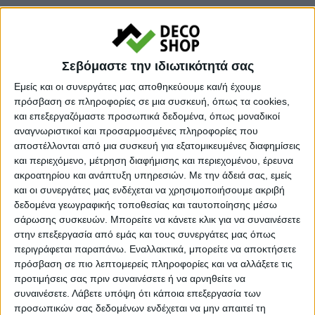
Ποσότητα
Σεβόμαστε την ιδιωτικότητά σας
Εμείς και οι συνεργάτες μας αποθηκεύουμε και/ή έχουμε
πρόσβαση σε πληροφορίες σε μια συσκευή, όπως τα cookies,
και επεξεργαζόμαστε προσωπικά δεδομένα, όπως μοναδικοί
αναγνωριστικοί και προσαρμοσμένες πληροφορίες που
αποστέλλονται από μια συσκευή για εξατομικευμένες διαφημίσεις
και περιεχόμενο, μέτρηση διαφήμισης και περιεχομένου, έρευνα
ακροατηρίου και ανάπτυξη υπηρεσιών.
Με την άδειά σας, εμείς
και οι συνεργάτες μας ενδέχεται να χρησιμοποιήσουμε ακριβή
Προσθήκη στο καλάθι
δεδομένα γεωγραφικής τοποθεσίας και ταυτοποίησης μέσω
σάρωσης συσκευών. Μπορείτε να κάνετε κλικ για να συναινέσετε
στην επεξεργασία από εμάς και τους συνεργάτες μας όπως
Κωδικός προϊόντος :
514146
περιγράφεται παραπάνω. Εναλλακτικά, μπορείτε να αποκτήσετε
πρόσβαση σε πιο λεπτομερείς πληροφορίες και να αλλάξετε τις
Κάνε μια ερώτηση
Share
προτιμήσεις σας πριν συναινέσετε ή να αρνηθείτε να
συναινέσετε.
Λάβετε υπόψη ότι κάποια επεξεργασία των
προσωπικών σας δεδομένων ενδέχεται να μην απαιτεί τη